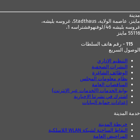
مدينة
ماينز، عاصمة الولاية،
Stadthaus، غروسه بليشه،
غروسه بليشه 46/لوفنهوفشتراسه 1،
55116 ماينز
115 - رقم هاتف السلطات
الوصول السريع
التنظيم الإداري
النشرات الصحفية
الوظائف الشاغرة
نظام معلومات المجلس
المناقصات العامة
بوابة الخدمات (الخدمات عبر الإنترنت)
اشترك في نشرتنا الإخبارية
إعدادات حماية البيانات
خدمة المدينة
خريطة المدينة
النقاط الساخنة لشبكة WLAN اللاسلكية
المراحيض العامة