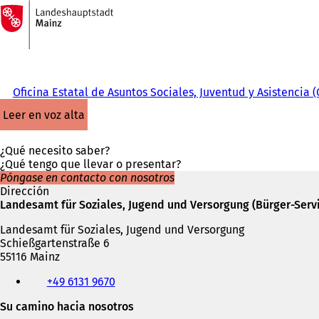
A
la
Saltar al contenido
página
de
inicio
Oficina Estatal de Asuntos Sociales, Juventud y Asistencia 
leer en voz alta
¿Qué necesito saber?
¿Qué tengo que llevar o presentar?
Póngase en contacto con nosotros
Dirección
Landesamt für Soziales, Jugend und Versorgung (Bürger-Serv
Landesamt für Soziales, Jugend und Versorgung
Schießgartenstraße 6
55116 Mainz
Teléfono,
+49 6131 9670
fax
y
Su camino hacia nosotros
dirección