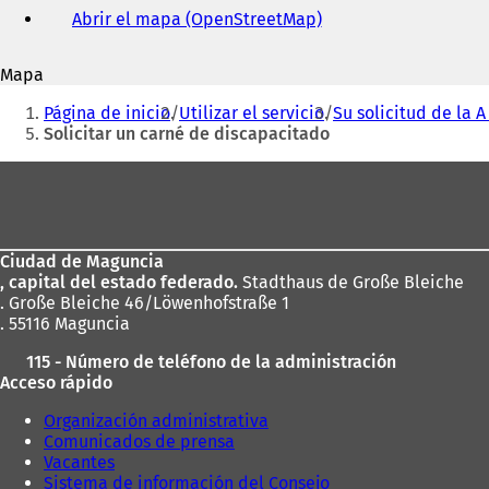
de
Abrir el mapa (OpenStreetMap)
(
correo
S
electrónico
e
Mapa
a
Estás
b
Página de inicio
Utilizar el servicio
Su solicitud de la A 
r
aquí:
Solicitar un carné de discapacitado
e
e
Zona
n
de
u
n
los
a
Ciudad de Maguncia
pies
n
, capital del estado federado.
Stadthaus de Große Bleiche
u
. Große Bleiche 46/Löwenhofstraße 1
e
. 55116 Maguncia
v
a
115 - Número de teléfono de la administración
p
Acceso rápido
e
s
Organización administrativa
t
Comunicados de prensa
a
Vacantes
ñ
Sistema de información del Consejo