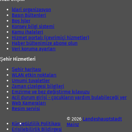
r
)
)
İdari organizasyon
Basın Bültenleri
Boş İşler
Konsey bilgi sistemi
Kamu ihaleleri
Hizmet portalı (çevrimiçi hizmetler)
Haber bültenimize abone olun
Veri koruma ayarları
Şehir Hizmetleri
Şehir haritası
WLAN etkin noktaları
Umumi tuvaletler
Zaman çizelgesi bilgileri
Emzirme ve bez değiştirme kılavuzu
Acil durum girişi - çocukların yardım bulabileceği yer
Web Kameraları
Resim servisi
© 2026
Landeshauptstadt
Künye
Gizlilik Politikası
Mainz
Erişilebilirlik Bildirgesi