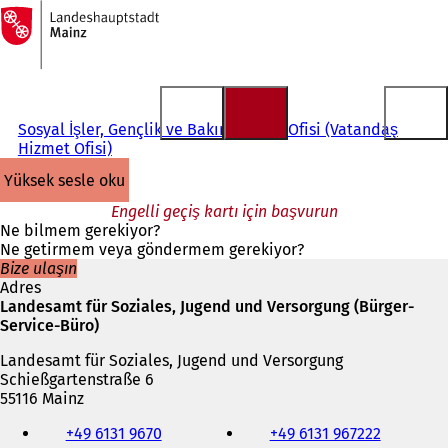
Ana
sayfaya
İçeriğe atla
Sosyal İşler, Gençlik ve Bakım Devlet Ofisi (Vatandaş
Hizmet Ofisi)
yüksek sesle oku
Engelli geçiş kartı için başvurun
Ne bilmem gerekiyor?
Ne getirmem veya göndermem gerekiyor?
Bize ulaşın
Adres
Landesamt für Soziales, Jugend und Versorgung (Bürger-
Service-Büro)
Landesamt für Soziales, Jugend und Versorgung
Schießgartenstraße 6
55116 Mainz
Telefon,
+49 6131 9670
+49 6131 967222
faks