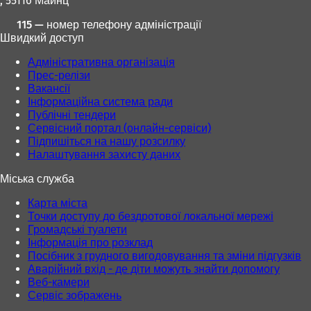
, 55116 Майнц
й
й
в
в
115 — номер телефону адміністрації
к
к
Швидкий доступ
л
л
а
а
Адміністративна організація
д
д
Прес-релізи
ц
ц
Вакансії
і
і
Інформаційна система ради
)
)
Публічні тендери
Сервісний портал (онлайн-сервіси)
Підпишіться на нашу розсилку
Налаштування захисту даних
Міська служба
Карта міста
Точки доступу до бездротової локальної мережі
Громадські туалети
Інформація про розклад
Посібник з грудного вигодовування та зміни підгузків
Аварійний вхід - де діти можуть знайти допомогу
Веб-камери
Сервіс зображень