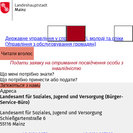
На
головну
Перейти до змісту
сторінку
Державне управління у справах сім'ї, молоді та опіки
(Управління з обслуговування громадян)
читати вголос
Подати заявку на отримання посвідчення особи з
інвалідністю
Що мені потрібно знати?
Що потрібно принести або подати?
Зв'яжіться з нами
Адреса
Landesamt für Soziales, Jugend und Versorgung (Bürger-
Service-Büro)
Landesamt für Soziales, Jugend und Versorgung
Schießgartenstraße 6
55116 Mainz
Телефон,