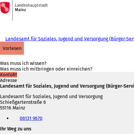
Zur
Startseite
Inhalt anspringen
Landesamt für Soziales, Jugend und Versorgung (Bürger-Ser
vorlesen
Was muss ich wissen?
Was muss ich mitbringen oder einreichen?
Kontakt
Adresse
Landesamt für Soziales, Jugend und Versorgung (Bürger-Serv
Landesamt für Soziales, Jugend und Versorgung
Schießgartenstraße 6
55116 Mainz
Telefon,
06131 9670
Fax
und
Ihr Weg zu uns
E-