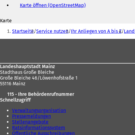
Mail-
Karte öffnen (OpenStreetMap)
(
Adresse
Ö
f
Karte
f
Sie
n
Startseite
Service nutzen
Ihr Anliegen von A bis Z
Land
e
befinden
t
Fußbereich
sich
i
n
hier:
e
i
Landeshauptstadt Mainz
n
Stadthaus Große Bleiche
e
Große Bleiche 46/Löwenhofstraße 1
m
55116 Mainz
n
e
115 - Ihre Behördenrufnummer
u
Schnellzugriff
e
n
Verwaltungsorganisation
T
Pressemeldungen
a
Stellenangebote
b
Ratsinformationssystem
)
Öffentliche Ausschreibungen