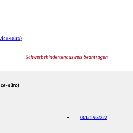
vice-Büro)
Schwerbehindertenausweis beantragen
ice-Büro)
06131 967222