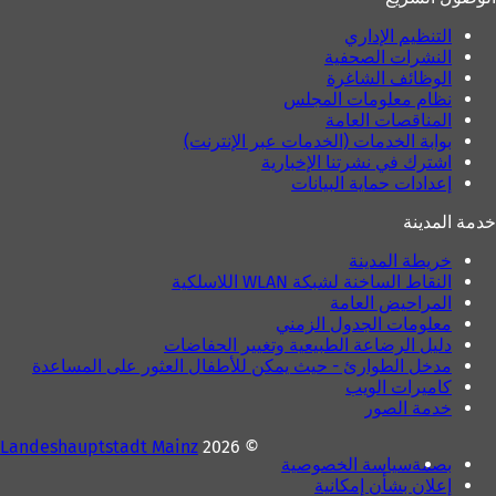
د
ة
ة
)
التنظيم الإداري
)
النشرات الصحفية
الوظائف الشاغرة
نظام معلومات المجلس
المناقصات العامة
بوابة الخدمات (الخدمات عبر الإنترنت)
اشترك في نشرتنا الإخبارية
إعدادات حماية البيانات
خدمة المدينة
خريطة المدينة
النقاط الساخنة لشبكة WLAN اللاسلكية
المراحيض العامة
معلومات الجدول الزمني
دليل الرضاعة الطبيعية وتغيير الحفاضات
مدخل الطوارئ - حيث يمكن للأطفال العثور على المساعدة
كاميرات الويب
خدمة الصور
Landeshauptstadt Mainz
© 2026
بصمة
سياسة الخصوصية
إعلان بشأن إمكانية