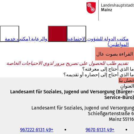
إلى
الصفحة
الانتقال إلى المحتوى
الرئيسية
مكتب الدولة للشؤون الاجتماعية والشباب والرعاية (مكتب خدمة
المواطنين)
القراءة بصوت عالٍ
تقديم طلب للحصول على تصريح مرور لذوي الاحتياجات الخاصة
ما الذي أحتاج إلى معرفته؟
ما الذي أحتاج إلى إحضاره أو تقديمه؟
اتصل بنا
العنوان
Landesamt für Soziales, Jugend und Versorgung (Bürger-
Service-Büro)
Landesamt für Soziales, Jugend und Versorgung
Schießgartenstraße 6
55116 Mainz
الهاتف
+49 6131 967222
+49 6131 9670
والفاكس