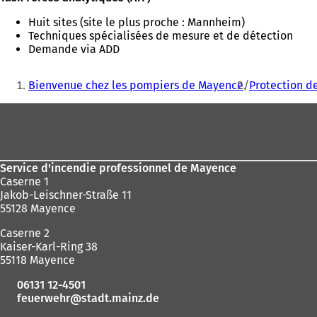
Huit sites (site le plus proche : Mannheim)
Techniques spécialisées de mesure et de détection
Demande via ADD
Vous
Bienvenue chez les pompiers de Mayence
Protection d
êtes
Pied
ici
de
:
page
Service d'incendie professionnel de Mayence
Caserne 1
Jakob-Leischner-Straße 11
55128 Mayence
Caserne 2
Kaiser-Karl-Ring 38
55118 Mayence
06131 12-4501
feuerwehr
stadt.mainz
de