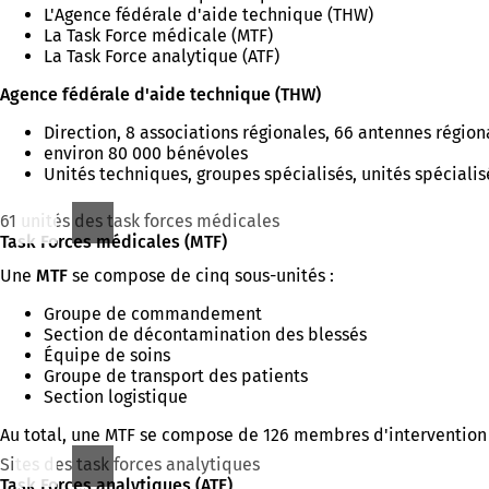
L'Agence fédérale d'aide technique (THW)
La Task Force médicale (MTF)
La Task Force analytique (ATF)
Agence fédérale d'aide technique (THW)
Direction, 8 associations régionales, 66 antennes région
environ 80 000 bénévoles
Unités techniques, groupes spécialisés, unités spéci
61 unités des task forces médicales
Task Forces médicales (MTF)
Une
MTF
se compose de cinq sous-unités :
Groupe de commandement
Section de décontamination des blessés
Équipe de soins
Groupe de transport des patients
Section logistique
Au total, une MTF se compose de 126 membres d'intervention 
Sites des task forces analytiques
Task Forces analytiques (ATF)