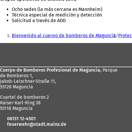
Ocho sedes (la más cercana es Mannheim)
Técnica especial de medición y detección
Solicitud a través de ADD
Estás
Bienvenido al cuerpo de bomberos de Maguncia
Protec
aquí:
Zona
de
los
Cuerpo de Bomberos Profesional de Maguncia,
Parque
pies
de Bomberos 1,
Jakob-Leischner-Straße 11,
55128 Maguncia
Cuartel de bomberos 2
Kaiser-Karl-Ring 38
55118 Maguncia
06131 12-4501
feuerwehr
stadt.mainz
de