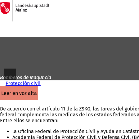
A
la
Saltar al contenido
página
de
inicio
Bomberos de Maguncia
Protección civil
leer en voz alta
De acuerdo con el artículo 11 de la ZSKG, las tareas del gobie
federal complementa las medidas de los estados federados ap
Entre ellos se encuentran:
la Oficina Federal de Protección Civil y Ayuda en Catástr
Academia Federal de Protección Civil y Defensa Civil (B