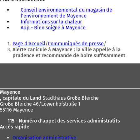
Conseil environnemental du magasin de
l'environnement de Mayence
(
Informations sur la chaleur
(
S
App - Bien soigné à Mayence
S
(
'
'
S
o
Vous
o
'
u
Page d'accueil
Communiqués de presse
u
o
v
êtes
Alerte canicule à Mayence : la ville appelle à la
v
u
r
prudence et recommande de boire suffisamment
ici
r
v
e
e
r
d
:
Pied
d
e
a
de
a
d
n
n
a
s
page
s
n
u
Mayence
u
s
n
, capitale du Land
Stadthaus Große Bleiche
n
u
n
Große Bleiche 46/Löwenhofstraße 1
n
n
o
55116 Mayence
o
n
u
u
o
v
115 - Numéro d'appel des services administratifs
v
u
e
Accès rapide
e
v
l
l
e
o
Organisation administrative