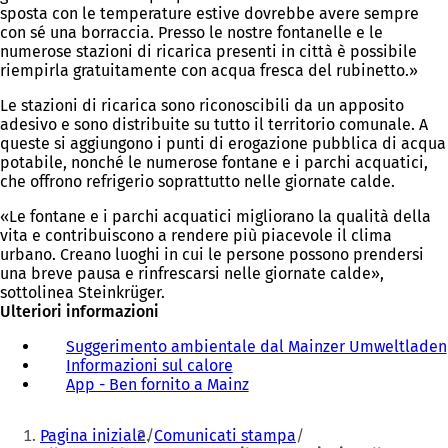
sposta con le temperature estive dovrebbe avere sempre
con sé una borraccia. Presso le nostre fontanelle e le
numerose stazioni di ricarica presenti in città è possibile
riempirla gratuitamente con acqua fresca del rubinetto.»
Le stazioni di ricarica sono riconoscibili da un apposito
adesivo e sono distribuite su tutto il territorio comunale. A
queste si aggiungono i punti di erogazione pubblica di acqua
potabile, nonché le numerose fontane e i parchi acquatici,
che offrono refrigerio soprattutto nelle giornate calde.
«Le fontane e i parchi acquatici migliorano la qualità della
vita e contribuiscono a rendere più piacevole il clima
urbano. Creano luoghi in cui le persone possono prendersi
una breve pausa e rinfrescarsi nelle giornate calde»,
sottolinea Steinkrüger.
Ulteriori informazioni
Suggerimento ambientale dal Mainzer Umweltladen
Informazioni sul calore
(
App - Ben fornito a Mainz
S
(
i
S
Siete
a
i
Pagina iniziale
Comunicati stampa
p
a