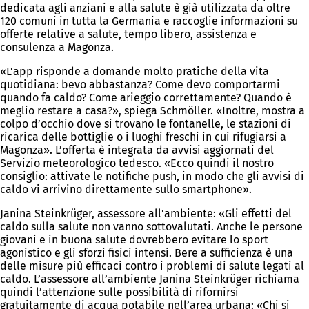
dedicata agli anziani e alla salute è già utilizzata da oltre
120 comuni in tutta la Germania e raccoglie informazioni su
offerte relative a salute, tempo libero, assistenza e
consulenza a Magonza.
«L’app risponde a domande molto pratiche della vita
quotidiana: bevo abbastanza? Come devo comportarmi
quando fa caldo? Come arieggio correttamente? Quando è
meglio restare a casa?», spiega Schmöller. «Inoltre, mostra a
colpo d’occhio dove si trovano le fontanelle, le stazioni di
ricarica delle bottiglie o i luoghi freschi in cui rifugiarsi a
Magonza». L’offerta è integrata da avvisi aggiornati del
Servizio meteorologico tedesco. «Ecco quindi il nostro
consiglio: attivate le notifiche push, in modo che gli avvisi di
caldo vi arrivino direttamente sullo smartphone».
Janina Steinkrüger, assessore all’ambiente: «Gli effetti del
caldo sulla salute non vanno sottovalutati. Anche le persone
giovani e in buona salute dovrebbero evitare lo sport
agonistico e gli sforzi fisici intensi. Bere a sufficienza è una
delle misure più efficaci contro i problemi di salute legati al
caldo. L’assessore all’ambiente Janina Steinkrüger richiama
quindi l’attenzione sulle possibilità di rifornirsi
gratuitamente di acqua potabile nell’area urbana: «Chi si