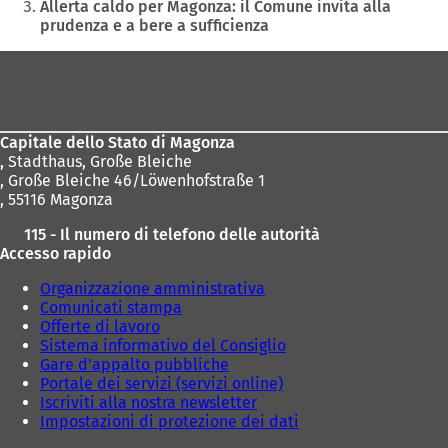
qui:
Allerta caldo per Magonza: il Comune invita alla
r
p
prudenza e a bere a sufficienza
e
r
i
e
Area
n
i
dei
u
n
n
u
piedi
a
n
Capitale dello Stato di Magonza
n
a
,
Stadthaus, Große Bleiche
u
n
, Große Bleiche 46/Löwenhofstraße 1
o
u
, 55116 Magonza
v
o
a
v
115 - Il numero di telefono delle autorità
s
a
Accesso rapido
c
s
h
c
Organizzazione amministrativa
e
h
Comunicati stampa
d
e
Offerte di lavoro
a
d
Sistema informativo del Consiglio
)
a
Gare d'appalto pubbliche
)
Portale dei servizi (servizi online)
Iscriviti alla nostra newsletter
Impostazioni di protezione dei dati