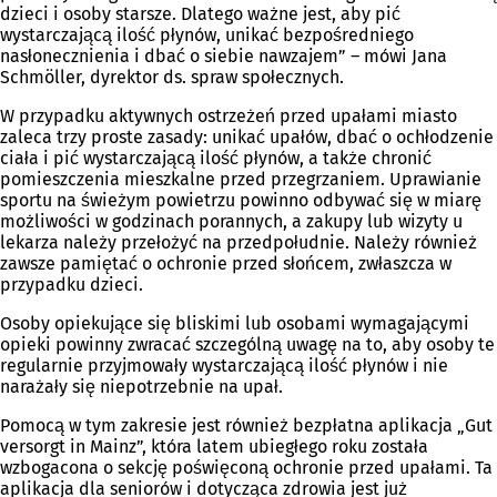
dzieci i osoby starsze. Dlatego ważne jest, aby pić
wystarczającą ilość płynów, unikać bezpośredniego
nasłonecznienia i dbać o siebie nawzajem” – mówi Jana
Schmöller, dyrektor ds. spraw społecznych.
W przypadku aktywnych ostrzeżeń przed upałami miasto
zaleca trzy proste zasady: unikać upałów, dbać o ochłodzenie
ciała i pić wystarczającą ilość płynów, a także chronić
pomieszczenia mieszkalne przed przegrzaniem. Uprawianie
sportu na świeżym powietrzu powinno odbywać się w miarę
możliwości w godzinach porannych, a zakupy lub wizyty u
lekarza należy przełożyć na przedpołudnie. Należy również
zawsze pamiętać o ochronie przed słońcem, zwłaszcza w
przypadku dzieci.
Osoby opiekujące się bliskimi lub osobami wymagającymi
opieki powinny zwracać szczególną uwagę na to, aby osoby te
regularnie przyjmowały wystarczającą ilość płynów i nie
narażały się niepotrzebnie na upał.
Pomocą w tym zakresie jest również bezpłatna aplikacja „Gut
versorgt in Mainz”, która latem ubiegłego roku została
wzbogacona o sekcję poświęconą ochronie przed upałami. Ta
aplikacja dla seniorów i dotycząca zdrowia jest już