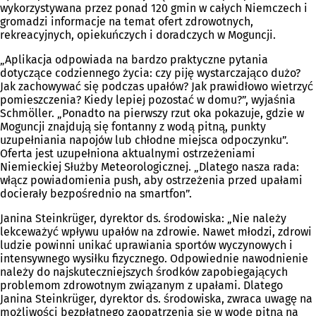
wykorzystywana przez ponad 120 gmin w całych Niemczech i
gromadzi informacje na temat ofert zdrowotnych,
rekreacyjnych, opiekuńczych i doradczych w Moguncji.
„Aplikacja odpowiada na bardzo praktyczne pytania
dotyczące codziennego życia: czy piję wystarczająco dużo?
Jak zachowywać się podczas upałów? Jak prawidłowo wietrzyć
pomieszczenia? Kiedy lepiej pozostać w domu?”, wyjaśnia
Schmöller. „Ponadto na pierwszy rzut oka pokazuje, gdzie w
Moguncji znajdują się fontanny z wodą pitną, punkty
uzupełniania napojów lub chłodne miejsca odpoczynku”.
Oferta jest uzupełniona aktualnymi ostrzeżeniami
Niemieckiej Służby Meteorologicznej. „Dlatego nasza rada:
włącz powiadomienia push, aby ostrzeżenia przed upałami
docierały bezpośrednio na smartfon”.
Janina Steinkrüger, dyrektor ds. środowiska: „Nie należy
lekceważyć wpływu upałów na zdrowie. Nawet młodzi, zdrowi
ludzie powinni unikać uprawiania sportów wyczynowych i
intensywnego wysiłku fizycznego. Odpowiednie nawodnienie
należy do najskuteczniejszych środków zapobiegających
problemom zdrowotnym związanym z upałami. Dlatego
Janina Steinkrüger, dyrektor ds. środowiska, zwraca uwagę na
możliwości bezpłatnego zaopatrzenia się w wodę pitną na