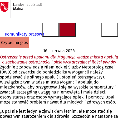
Do
strony
Przejdź do treści
głównej
Komunikaty prasowe
czytać na głos
16. czerwca 2026
Ostrzeżenie przed upałami dla Moguncji: władze miasta apelują
o zachowanie ostrożności i picie wystarczającej ilości płynów
Zgodnie z zapowiedzią Niemieckiej Służby Meteorologicznej
(DWD) od czwartku do poniedziałku w Moguncji należy
spodziewać się silnego upału (1. stopień ostrzegawczy).
W związku z tym władze miasta Moguncji apelują do
mieszkańców, aby przygotowali się na wysokie temperatury i
zwracali szczególną uwagę na niemowlęta i małe dzieci,
osoby starsze oraz osoby wymagające opieki i pomocy. Upał
może stanowić problem nawet dla młodych i zdrowych osób.
„Upał nie jest jedynie zjawiskiem letnim, ale może stać się
poważnym zagrożeniem dla zdrowia. Szczególnie narażone są