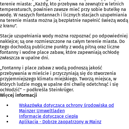
terenie miasta: „Każdy, kto przebywa na zewnątrz w letnich
temperaturach, powinien zawsze mieć przy sobie butelkę na
wodę. W naszych fontannach i licznych stacjach uzupełniania
na terenie miasta można ją bezpłatnie napełnić świeżą wodą
z kranu”.
Stacje uzupełniania wody można rozpoznać po odpowiedniej
naklejce; są one rozmieszczone na całym terenie miasta. Do
tego dochodzą publiczne punkty z wodą pitną oraz liczne
fontanny i wodne place zabaw, które zapewniają ochłodę
zwłaszcza w upalne dni.
„Fontanny i place zabaw z wodą podnoszą jakość
przebywania w mieście i przyczyniają się do stworzenia
przyjemniejszego klimatu miejskiego. Tworzą miejsca, w
których ludzie mogą w upalne dni chwilę odetchnąć i się
ochłodzić” – podkreśla Steinkrüger.
Więcej informacji
Wskazówka dotycząca ochrony środowiska od
Mainzer Umweltladen
(
Informacje dotyczące ciepła
O
(
Aplikacja - Dobrze zaopatrzony w Mainz
t
O
(
w
t
O