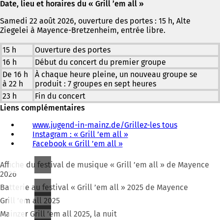
Date, lieu et horaires du « Grill ’em all »
un
nouvel
nouvel
onglet)
Samedi 22 août 2026, ouverture des portes : 15 h, Alte
onglet)
Ziegelei à Mayence-Bretzenheim, entrée libre.
15 h
Ouverture des portes
16 h
Début du concert du premier groupe
De 16 h
À chaque heure pleine, un nouveau groupe se
à 22 h
produit : 7 groupes en sept heures
23 h
Fin du concert
Liens complémentaires
www.jugend-in-mainz.de/Grillez-les tous
(
Instagram : « Grill ’em all »
(
S
Facebook « Grill ’em all »
(
S
'
S
'
o
'
o
u
Affiche du festival de musique « Grill ’em all » de Mayence
o
u
v
2026
u
v
r
Batterie au festival « Grill ’em all » 2025 de Mayence
v
r
e
r
e
d
Grill ’em all 2025
e
d
a
Mainzer Grill ’em all 2025, la nuit
d
a
n