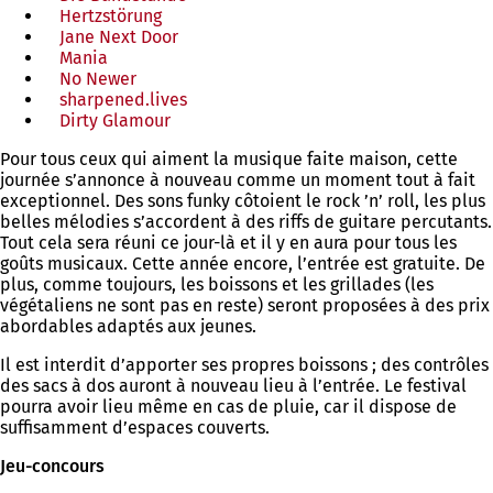
Hertzstörung
(S'ouvre
dans
Jane Next Door
dans
(S'ouvre
un
Mania
(S'ouvre
un
dans
nouvel
No Newer
dans
(S'ouvre
nouvel
un
onglet)
sharpened.lives
un
dans
onglet)
nouvel
(S'ouvre
Dirty Glamour
nouvel
un
(S'ouvre
onglet)
dans
onglet)
nouvel
dans
un
Pour tous ceux qui aiment la musique faite maison, cette
onglet)
un
nouvel
journée s’annonce à nouveau comme un moment tout à fait
nouvel
onglet)
exceptionnel. Des sons funky côtoient le rock ’n’ roll, les plus
onglet)
belles mélodies s’accordent à des riffs de guitare percutants.
Tout cela sera réuni ce jour-là et il y en aura pour tous les
goûts musicaux. Cette année encore, l’entrée est gratuite. De
plus, comme toujours, les boissons et les grillades (les
végétaliens ne sont pas en reste) seront proposées à des prix
abordables adaptés aux jeunes.
Il est interdit d’apporter ses propres boissons ; des contrôles
des sacs à dos auront à nouveau lieu à l’entrée. Le festival
pourra avoir lieu même en cas de pluie, car il dispose de
suffisamment d’espaces couverts.
Jeu-concours