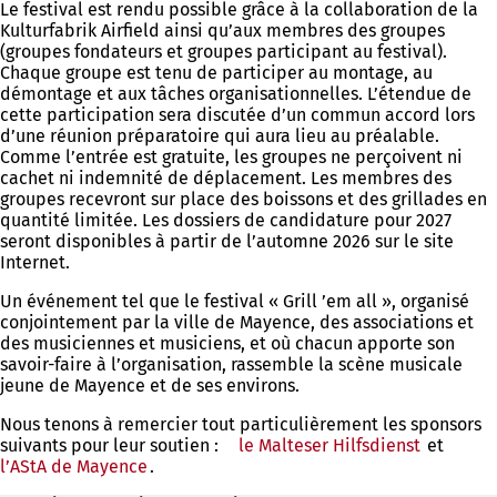
Le festival est rendu possible grâce à la collaboration de la
Kulturfabrik Airfield ainsi qu’aux membres des groupes
(groupes fondateurs et groupes participant au festival).
Chaque groupe est tenu de participer au montage, au
démontage et aux tâches organisationnelles. L’étendue de
cette participation sera discutée d’un commun accord lors
d’une réunion préparatoire qui aura lieu au préalable.
Comme l’entrée est gratuite, les groupes ne perçoivent ni
cachet ni indemnité de déplacement. Les membres des
groupes recevront sur place des boissons et des grillades en
quantité limitée. Les dossiers de candidature pour 2027
seront disponibles à partir de l’automne 2026 sur le site
Internet.
Un événement tel que le festival « Grill ’em all », organisé
conjointement par la ville de Mayence, des associations et
des musiciennes et musiciens, et où chacun apporte son
savoir-faire à l’organisation, rassemble la scène musicale
jeune de Mayence et de ses environs.
Nous tenons à remercier tout particulièrement les sponsors
suivants pour leur soutien :
le Malteser Hilfsdienst
(S'ouvre
et
l’AStA de Mayence
(S'ouvre
.
dans
dans
un