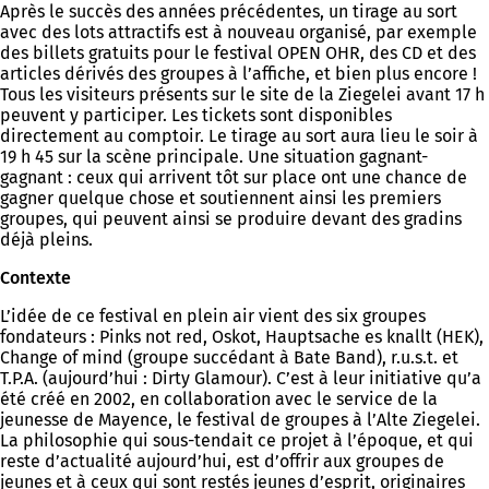
Après le succès des années précédentes, un tirage au sort
avec des lots attractifs est à nouveau organisé, par exemple
des billets gratuits pour le festival OPEN OHR, des CD et des
articles dérivés des groupes à l’affiche, et bien plus encore !
Tous les visiteurs présents sur le site de la Ziegelei avant 17 h
peuvent y participer. Les tickets sont disponibles
directement au comptoir. Le tirage au sort aura lieu le soir à
19 h 45 sur la scène principale. Une situation gagnant-
gagnant : ceux qui arrivent tôt sur place ont une chance de
gagner quelque chose et soutiennent ainsi les premiers
groupes, qui peuvent ainsi se produire devant des gradins
déjà pleins.
Contexte
L’idée de ce festival en plein air vient des six groupes
fondateurs : Pinks not red, Oskot, Hauptsache es knallt (HEK),
Change of mind (groupe succédant à Bate Band), r.u.s.t. et
T.P.A. (aujourd’hui : Dirty Glamour). C’est à leur initiative qu’a
été créé en 2002, en collaboration avec le service de la
jeunesse de Mayence, le festival de groupes à l’Alte Ziegelei.
La philosophie qui sous-tendait ce projet à l’époque, et qui
reste d’actualité aujourd’hui, est d’offrir aux groupes de
jeunes et à ceux qui sont restés jeunes d’esprit, originaires