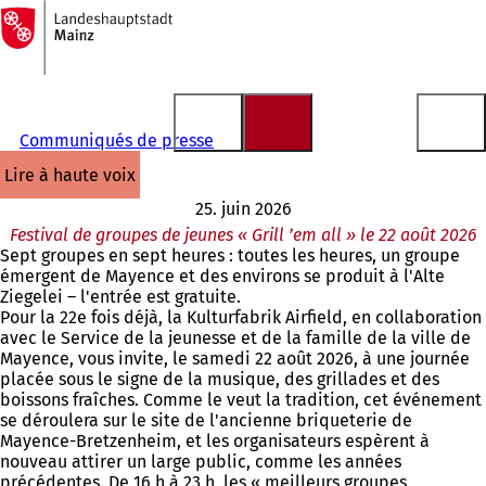
Vers
la
Accéder au contenu
page
d'accueil
Communiqués de presse
lire à haute voix
25. juin 2026
Festival de groupes de jeunes « Grill ’em all » le 22 août 2026
Sept groupes en sept heures : toutes les heures, un groupe
émergent de Mayence et des environs se produit à l'Alte
Ziegelei – l'entrée est gratuite.
Pour la 22e fois déjà, la Kulturfabrik Airfield, en collaboration
avec le Service de la jeunesse et de la famille de la ville de
Mayence, vous invite, le samedi 22 août 2026, à une journée
placée sous le signe de la musique, des grillades et des
boissons fraîches. Comme le veut la tradition, cet événement
se déroulera sur le site de l'ancienne briqueterie de
Mayence-Bretzenheim, et les organisateurs espèrent à
nouveau attirer un large public, comme les années
précédentes. De 16 h à 23 h, les « meilleurs groupes