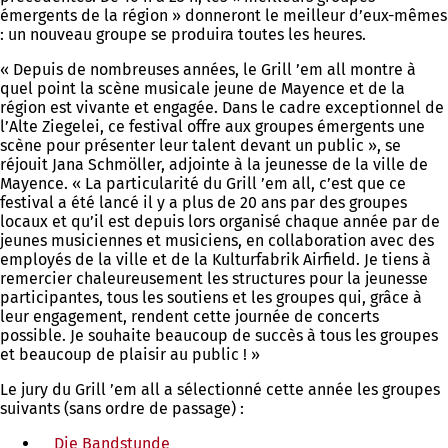
émergents de la région » donneront le meilleur d’eux-mêmes
: un nouveau groupe se produira toutes les heures.
« Depuis de nombreuses années, le Grill ’em all montre à
quel point la scène musicale jeune de Mayence et de la
région est vivante et engagée. Dans le cadre exceptionnel de
l’Alte Ziegelei, ce festival offre aux groupes émergents une
scène pour présenter leur talent devant un public », se
réjouit Jana Schmöller, adjointe à la jeunesse de la ville de
Mayence. « La particularité du Grill ’em all, c’est que ce
festival a été lancé il y a plus de 20 ans par des groupes
locaux et qu’il est depuis lors organisé chaque année par de
jeunes musiciennes et musiciens, en collaboration avec des
employés de la ville et de la Kulturfabrik Airfield. Je tiens à
remercier chaleureusement les structures pour la jeunesse
participantes, tous les soutiens et les groupes qui, grâce à
leur engagement, rendent cette journée de concerts
possible. Je souhaite beaucoup de succès à tous les groupes
et beaucoup de plaisir au public ! »
Le jury du Grill ’em all a sélectionné cette année les groupes
suivants (sans ordre de passage) :
Die Bandstunde
(S'ouvre