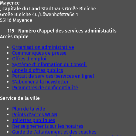
Mayence
s
s
, capitale du Land
Stadthaus Große Bleiche
u
u
Große Bleiche 46/Löwenhofstraße 1
n
n
55116 Mayence
n
n
o
o
115 - Numéro d'appel des services administratifs
u
u
Accès rapide
v
v
e
e
Organisation administrative
l
l
Communiqués de presse
o
o
Offres d'emploi
n
n
Système d'information du Conseil
g
g
Appels d'offres publics
l
l
Portail de services (services en ligne)
e
e
S'abonner à la newsletter
t
t
Paramètres de confidentialité
)
)
Service de la ville
Plan de la ville
Points d'accès WLAN
Toilettes publiques
Renseignements sur les horaires
Guide de l'allaitement et des couches