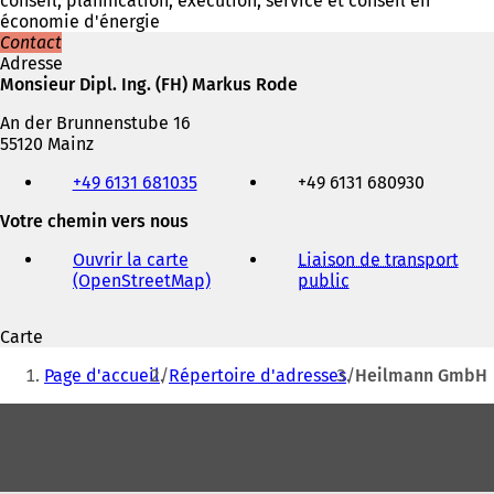
conseil, planification, exécution, service et conseil en
économie d'énergie
Contact
Adresse
Monsieur Dipl. Ing. (FH) Markus Rode
An der Brunnenstube 16
55120 Mainz
Téléphone,
+49 6131 681035
+49 6131 680930
fax
et
Votre chemin vers nous
adresse
électronique
Ouvrir la carte
Liaison de transport
(OpenStreetMap)
(
public
(
S
S
'
'
Carte
o
o
Vous
u
u
Page d'accueil
Répertoire d'adresses
Heilmann GmbH
v
v
êtes
r
r
Pied
ici
e
e
de
d
d
:
a
a
page
n
n