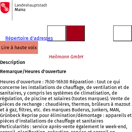
Vers
la
Accéder au contenu
page
d'accueil
Répertoire d'adresses
lire à haute voix
Heilmann GmbH
Description
Remarque/Heures d'ouverture
Heures d'ouverture : 7h30-16h30 Réparation : tout ce qui
concerne les installations de chauffage, de ventilation et de
sanitaires, y compris les systèmes de climatisation, de
régulation, de piscine et solaires (toutes marques). Vente de
pièces de rechange : chaudières, thermos, brûleurs à mazout
et à gaz, filtres, etc. des marques Buderus, Junkers, MAN,
Grünbeck Reprise pour élimination/démontage : appareils et
pièces d'installations de chauffage et sanitaires
Particularités : service après-vente également le week-end,