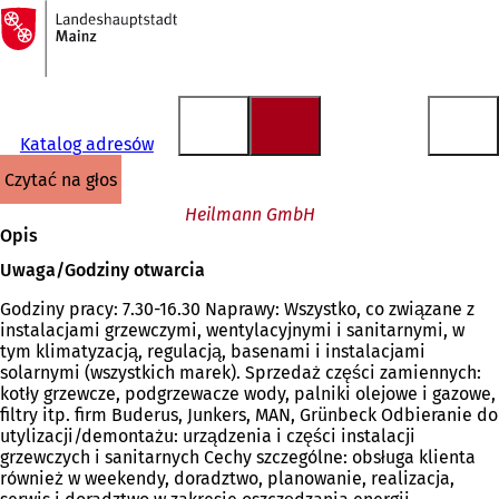
Do
strony
Przejdź do treści
głównej
Katalog adresów
czytać na głos
Heilmann GmbH
Opis
Uwaga/Godziny otwarcia
Godziny pracy: 7.30-16.30 Naprawy: Wszystko, co związane z
instalacjami grzewczymi, wentylacyjnymi i sanitarnymi, w
tym klimatyzacją, regulacją, basenami i instalacjami
solarnymi (wszystkich marek). Sprzedaż części zamiennych:
kotły grzewcze, podgrzewacze wody, palniki olejowe i gazowe,
filtry itp. firm Buderus, Junkers, MAN, Grünbeck Odbieranie do
utylizacji/demontażu: urządzenia i części instalacji
grzewczych i sanitarnych Cechy szczególne: obsługa klienta
również w weekendy, doradztwo, planowanie, realizacja,