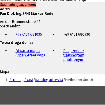
serwis i doradztwo w zakresie oszczędzania energii
Skontaktuj się z nami
Adres
Pan Dipl. Ing. (FH) Markus Rode
An der Brunnenstube 16
55120 Mainz
Telefon,
+49 6131 681035
+49 6131 680930
faks
i
Twoja droga do nas
adres
e-
Otwarta mapa
Połączenie z
mail
(OpenStreetMap)
(
transportem
O
publicznym
(
t
O
w
t
Mapa
i
w
Jesteś
e
i
Strona główna
Katalog adresów
Heilmann GmbH
r
e
tutaj:
a
r
Obszar
s
a
stóp
i
s
ę
i
w
ę