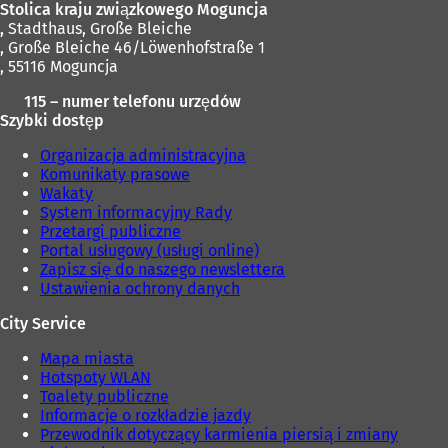
Stolica kraju związkowego Moguncja
n
w
,
Stadthaus, Große Bleiche
o
n
, Große Bleiche 46/Löwenhofstraße 1
w
o
, 55116 Moguncja
e
w
j
e
115 – numer telefonu urzędów
k
j
Szybki dostęp
a
k
r
a
Organizacja administracyjna
c
r
Komunikaty prasowe
i
c
Wakaty
e
i
System informacyjny Rady
)
e
Przetargi publiczne
)
Portal usługowy (usługi online)
Zapisz się do naszego newslettera
Ustawienia ochrony danych
City Service
Mapa miasta
Hotspoty WLAN
Toalety publiczne
Informacje o rozkładzie jazdy
Przewodnik dotyczący karmienia piersią i zmiany