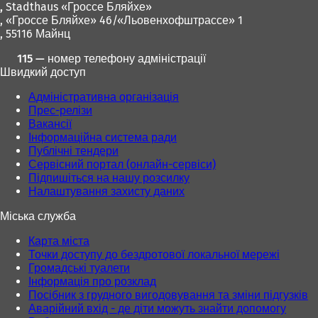
,
Stadthaus «Гроссе Бляйхе»
с
с
, «Гроссе Бляйхе» 46/«Льовенхофштрассе» 1
я
я
, 55116 Майнц
в
в
н
н
115 — номер телефону адміністрації
о
о
Швидкий доступ
в
в
і
і
Адміністративна організація
й
й
Прес-релізи
в
в
Вакансії
к
к
Інформаційна система ради
л
л
Публічні тендери
а
а
Сервісний портал (онлайн-сервіси)
д
д
Підпишіться на нашу розсилку
ц
ц
Налаштування захисту даних
і
і
)
)
Міська служба
Карта міста
Точки доступу до бездротової локальної мережі
Громадські туалети
Інформація про розклад
Посібник з грудного вигодовування та зміни підгузків
Аварійний вхід - де діти можуть знайти допомогу