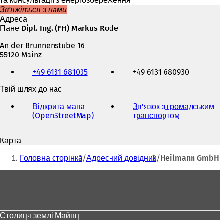
та консультації з енергозбереження
Зв'яжіться з нами
Адреса
Пане Dipl. Ing. (FH) Markus Rode
An der Brunnenstube 16
55120 Mainz
Телефон,
+49 6131 681035
+49 6131 680930
факс
та
Твій шлях до нас
адреса
електронної
Відкрита мапа
Зв'язок з громадським
пошти
(OpenStreetMap)
(
транспортом
(
В
В
і
і
Карта
д
д
Ти
к
к
Головна сторінка
Адресний довідник
Heilmann GmbH
р
р
тут:
и
и
Зона
в
в
для
а
а
є
є
ніг
т
т
Столиця землі Майнц
ь
ь