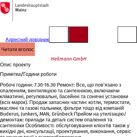
На
головну
Перейти до змісту
сторінку
Адресний довідник
читати вголос
Heilmann GmbH
Опис проекту
Примітка/Години роботи
Робочі години: 7.30-16.30 Ремонт: Все, що пов'язано з
опаленням, вентиляцією та сантехнікою, включаючи
кліматичні, регулювальні, басейнні та сонячні установки
(всіх марок). Продаж запасних частин: котли, термостати,
масляні та газові пальники, фільтри тощо від компаній
Buderus, Junkers, MAN, Grünbeck Прийом на утилізацію/
демонтаж: прилади та деталі систем опалення та
сантехніки Особливості: обслуговування клієнтів також у
вихідні дні, консультації, проектування, виконання, сервіс