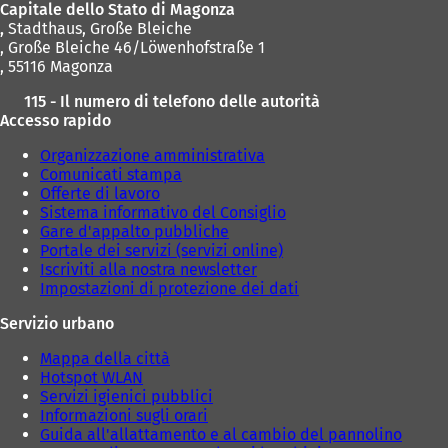
Capitale dello Stato di Magonza
a
a
,
Stadthaus, Große Bleiche
n
n
, Große Bleiche 46/Löwenhofstraße 1
u
u
, 55116 Magonza
o
o
v
v
115 - Il numero di telefono delle autorità
a
a
Accesso rapido
s
s
c
c
Organizzazione amministrativa
h
h
Comunicati stampa
e
e
Offerte di lavoro
d
d
Sistema informativo del Consiglio
a
a
Gare d'appalto pubbliche
)
)
Portale dei servizi (servizi online)
Iscriviti alla nostra newsletter
Impostazioni di protezione dei dati
Servizio urbano
Mappa della città
Hotspot WLAN
Servizi igienici pubblici
Informazioni sugli orari
Guida all'allattamento e al cambio del pannolino