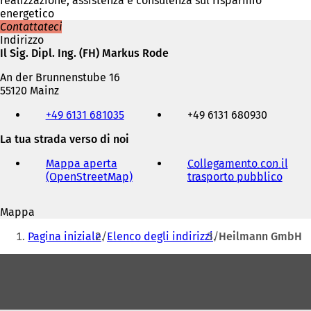
realizzazione, assistenza e consulenza sul risparmio
energetico
Contattateci
Indirizzo
Il Sig. Dipl. Ing. (FH) Markus Rode
An der Brunnenstube 16
55120 Mainz
Telefono,
+49 6131 681035
+49 6131 680930
fax
e
La tua strada verso di noi
indirizzo
e-
Mappa aperta
Collegamento con il
mail
(OpenStreetMap)
(
trasporto pubblico
(
S
S
i
i
Mappa
a
a
Siete
p
p
Pagina iniziale
Elenco degli indirizzi
Heilmann GmbH
r
r
qui:
e
e
Area
i
i
dei
n
n
u
u
piedi
n
n