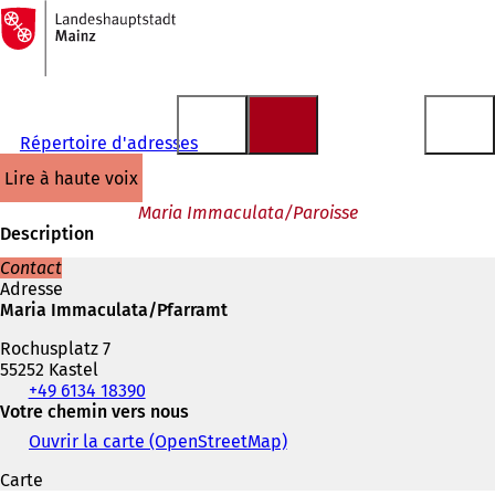
Vers
la
Accéder au contenu
page
d'accueil
Répertoire d'adresses
lire à haute voix
Maria Immaculata/Paroisse
Description
Contact
Adresse
Maria Immaculata/Pfarramt
Rochusplatz 7
55252 Kastel
Téléphone,
+49 6134 18390
fax
Votre chemin vers nous
et
Ouvrir la carte (OpenStreetMap)
(
adresse
S
électronique
Carte
'