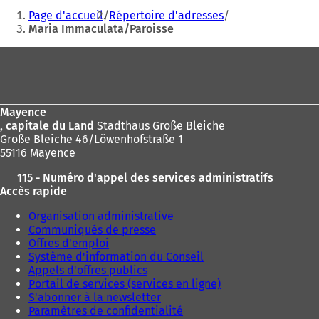
Vous
o
Page d'accueil
Répertoire d'adresses
u
êtes
Maria Immaculata/Paroisse
v
ici
r
Pied
e
:
de
d
a
page
n
Mayence
s
, capitale du Land
Stadthaus Große Bleiche
u
Große Bleiche 46/Löwenhofstraße 1
n
55116 Mayence
n
o
115 - Numéro d'appel des services administratifs
u
Accès rapide
v
e
Organisation administrative
l
Communiqués de presse
o
Offres d'emploi
n
Système d'information du Conseil
g
Appels d'offres publics
l
Portail de services (services en ligne)
e
S'abonner à la newsletter
t
Paramètres de confidentialité
)