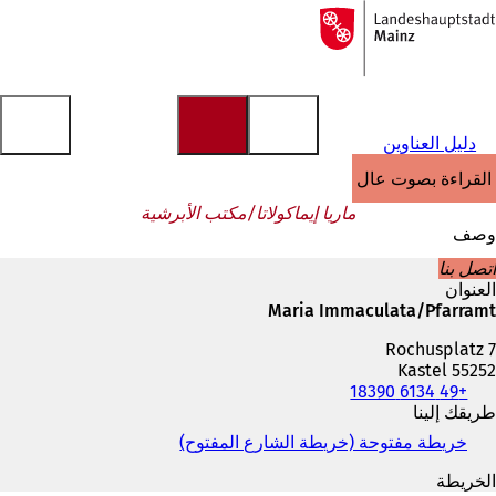
إلى
الصفحة
الانتقال إلى المحتوى
الرئيسية
دليل العناوين
القراءة بصوت عالٍ
ماريا إيماكولاتا/مكتب الأبرشية
وصف
اتصل بنا
العنوان
Maria Immaculata/Pfarramt
Rochusplatz 7
55252 Kastel
+49 6134 18390
الهاتف
والفاكس
طريقك إلينا
وعنوان
خريطة مفتوحة (خريطة الشارع المفتوح)
(
البريد
ي
الإلكتروني
الخريطة
ف