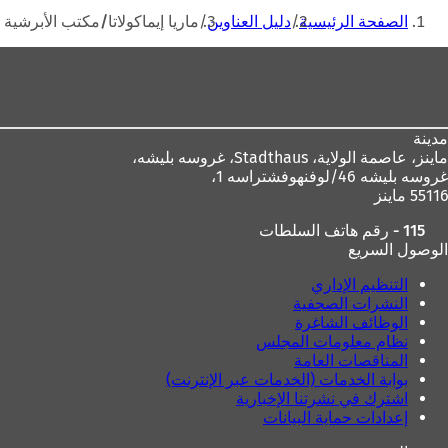
أنت
ت
الصفحة الرئيسية
دليل العناوين
ماريا إيماكولاتا/مكتب الأبرشية
ح
هنا
ف
منطقة
ي
القدم
ع
ل
ا
مدينة
م
ماينز، عاصمة الولاية،
Stadthaus، غروسه بليشه،
ة
غروسه بليشه 46/لوفنهوفشتراسه 1،
ت
55116 ماينز
ب
و
115 - رقم هاتف السلطات
ي
الوصول السريع
ب
ج
التنظيم الإداري
د
النشرات الصحفية
ي
الوظائف الشاغرة
د
نظام معلومات المجلس
ة
المناقصات العامة
)
بوابة الخدمات (الخدمات عبر الإنترنت)
اشترك في نشرتنا الإخبارية
إعدادات حماية البيانات