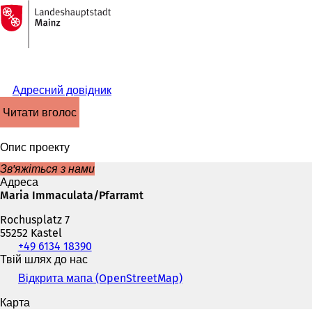
На
головну
Перейти до змісту
сторінку
Адресний довідник
читати вголос
Опис проекту
Зв'яжіться з нами
Адреса
Maria Immaculata/Pfarramt
Rochusplatz 7
55252 Kastel
Телефон,
+49 6134 18390
факс
Твій шлях до нас
та
Відкрита мапа (OpenStreetMap)
(
адреса
В
електронної
Карта
і