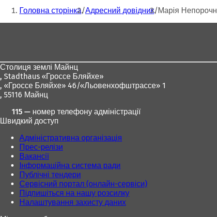
пошти
Ти
д
Головна сторінка
Адресний довідник
Марія Непорочн
к
тут:
р
Зона
и
для
в
а
ніг
є
Столиця землі Майнц
т
,
Stadthaus «Гроссе Бляйхе»
ь
, «Гроссе Бляйхе» 46/«Льовенхофштрассе» 1
с
, 55116 Майнц
я
в
115 — номер телефону адміністрації
н
Швидкий доступ
о
в
Адміністративна організація
і
Прес-релізи
й
Вакансії
в
Інформаційна система ради
к
Публічні тендери
л
Сервісний портал (онлайн-сервіси)
а
Підпишіться на нашу розсилку
д
Налаштування захисту даних
ц
і