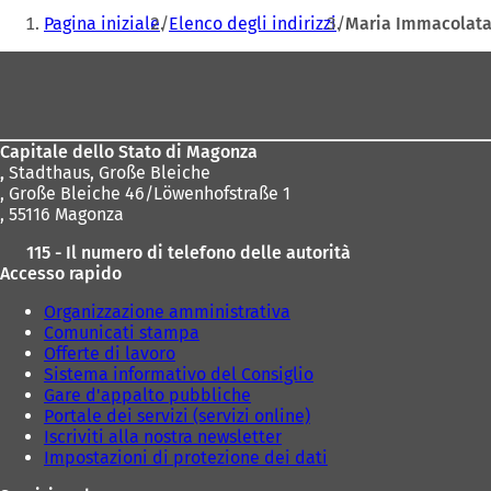
mail
Siete
a
Pagina iniziale
Elenco degli indirizzi
Maria Immacolata/
p
qui:
r
Area
e
dei
i
n
piedi
u
Capitale dello Stato di Magonza
n
,
Stadthaus, Große Bleiche
a
, Große Bleiche 46/Löwenhofstraße 1
n
, 55116 Magonza
u
o
115 - Il numero di telefono delle autorità
v
Accesso rapido
a
s
Organizzazione amministrativa
c
Comunicati stampa
h
Offerte di lavoro
e
Sistema informativo del Consiglio
d
Gare d'appalto pubbliche
a
Portale dei servizi (servizi online)
)
Iscriviti alla nostra newsletter
Impostazioni di protezione dei dati