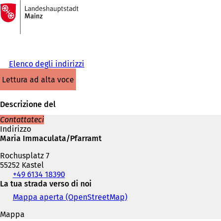
Alla
pagina
Vai al contenuto
iniziale
Elenco degli indirizzi
lettura ad alta voce
Descrizione del
Contattateci
Indirizzo
Maria Immaculata/Pfarramt
Rochusplatz 7
55252 Kastel
Telefono,
+49 6134 18390
fax
La tua strada verso di noi
e
Mappa aperta (OpenStreetMap)
(
indirizzo
S
e-
Mappa
i