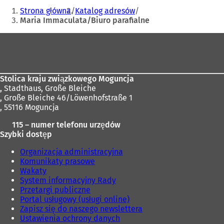
mail
Jesteś
w
Strona główna
Katalog adresów
i
tutaj:
Maria Immaculata/Biuro parafialne
e
r
Obszar
a
stóp
s
i
ę
Stolica kraju związkowego Moguncja
w
,
Stadthaus, Große Bleiche
n
, Große Bleiche 46/Löwenhofstraße 1
o
, 55116 Moguncja
w
e
115 – numer telefonu urzędów
j
Szybki dostęp
k
a
Organizacja administracyjna
r
Komunikaty prasowe
c
Wakaty
i
System informacyjny Rady
e
Przetargi publiczne
)
Portal usługowy (usługi online)
Zapisz się do naszego newslettera
Ustawienia ochrony danych