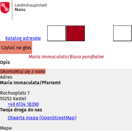
Do
strony
Przejdź do treści
głównej
Katalog adresów
czytać na głos
Maria Immaculata/Biuro parafialne
Opis
Skontaktuj się z nami
Adres
Maria Immaculata/Pfarramt
Rochusplatz 7
55252 Kastel
Telefon,
+49 6134 18390
faks
Twoja droga do nas
i
Otwarta mapa (OpenStreetMap)
(
adres
O
e-
Mapa
t