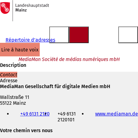
Vers
la
Accéder au contenu
page
d'accueil
Répertoire d'adresses
lire à haute voix
MediaMan Société de médias numériques mbH
Description
Contact
Adresse
MediaMan Gesellschaft für digitale Medien mbH
Wallstraße 11
55122 Mainz
Téléphone,
+49 6131 2120
+49 6131
www.mediaman.de
fax
2120101
et
adresse
Votre chemin vers nous
électronique