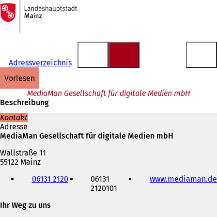
Zur
Startseite
Inhalt anspringen
Adressverzeichnis
vorlesen
MediaMan Gesellschaft für digitale Medien mbH
Beschreibung
Kontakt
Adresse
MediaMan Gesellschaft für digitale Medien mbH
Wallstraße 11
55122 Mainz
Telefon,
06131 2120
06131
www.mediaman.de
Fax
2120101
und
E-
Ihr Weg zu uns
Mail-