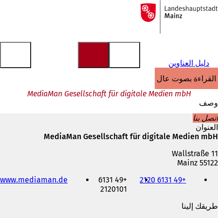
إلى
الصفحة
الانتقال إلى المحتوى
الرئيسية
دليل العناوين
القراءة بصوت عالٍ
MediaMan Gesellschaft für digitale Medien mbH
وصف
اتصل بنا
العنوان
MediaMan Gesellschaft für digitale Medien mbH
Wallstraße 11
55122 Mainz
الهاتف
www.mediaman.de
+49 6131
+49 6131 2120
والفاكس
2120101
وعنوان
البريد
طريقك إلينا
الإلكتروني