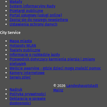
Wakaty
)
e
System informacyjny Rady
)
Przetargi publiczne
Portal usługowy (usługi online)
Zapisz się do naszego newslettera
Ustawienia ochrony danych
City Service
Mapa miasta
Hotspoty WLAN
Toalety publiczne
Informacje o rozkładzie jazdy
Przewodnik dotyczący karmienia piersią i zmiany
pieluszek
Wejście awaryjne - gdzie dzieci mogą znaleźć pomoc
Kamery internetowe
Serwis zdjęć
© 2026
Landeshauptstadt
Nadruk
Mainz
Polityka prywatności
Deklaracja w sprawie
dostępności