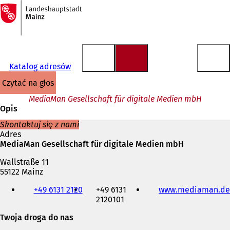
Do
strony
Przejdź do treści
głównej
Katalog adresów
czytać na głos
MediaMan Gesellschaft für digitale Medien mbH
Opis
Skontaktuj się z nami
Adres
MediaMan Gesellschaft für digitale Medien mbH
Wallstraße 11
55122 Mainz
Telefon,
+49 6131 2120
+49 6131
www.mediaman.de
faks
2120101
i
adres
Twoja droga do nas
e-