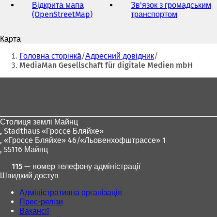
пошти
Відкрита мапа
Зв'язок з громадським
(OpenStreetMap)
(
транспортом
(
В
В
і
і
Карта
д
д
Ти
к
к
Головна сторінка
Адресний довідник
р
р
тут:
MediaMan Gesellschaft für digitale Medien mbH
и
и
в
в
Зона
а
а
для
є
є
т
т
ніг
ь
ь
Столиця землі Майнц
с
с
,
Stadthaus «Гроссе Бляйхе»
я
я
, «Гроссе Бляйхе» 46/«Льовенхофштрассе» 1
в
в
, 55116 Майнц
н
н
о
о
115 — номер телефону адміністрації
в
в
Швидкий доступ
і
і
й
й
Адміністративна організація
в
в
Прес-релізи
к
к
Вакансії
л
л