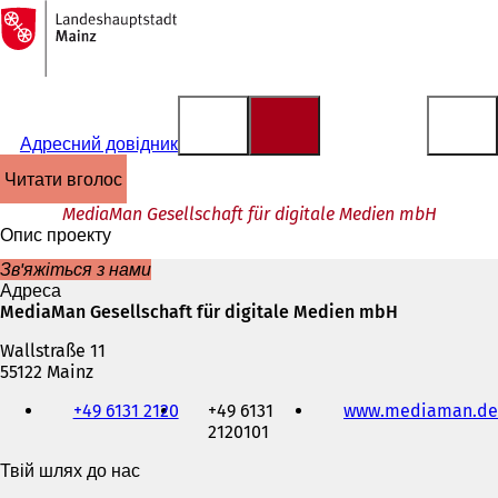
На
головну
Перейти до змісту
сторінку
Адресний довідник
читати вголос
MediaMan Gesellschaft für digitale Medien mbH
Опис проекту
Зв'яжіться з нами
Адреса
MediaMan Gesellschaft für digitale Medien mbH
Wallstraße 11
55122 Mainz
Телефон,
+49 6131 2120
+49 6131
www.mediaman.de
факс
2120101
та
адреса
Твій шлях до нас
електронної