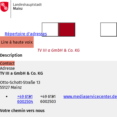
Vers
la
Accéder au contenu
page
d'accueil
Répertoire d'adresses
lire à haute voix
TV III a GmbH & Co. KG
Description
Contact
Adresse
TV III a GmbH & Co. KG
Otto-Schott-Straße 13
55127 Mainz
Téléphone,
+49 6131
+49 6131
www.mediaservicecenter.de
fax
6002504
6002503
et
adresse
Votre chemin vers nous
électronique