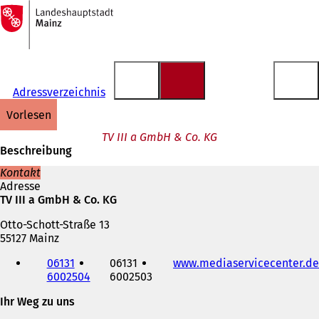
Zur
Startseite
Inhalt anspringen
Adressverzeichnis
vorlesen
TV III a GmbH & Co. KG
Beschreibung
Kontakt
Adresse
TV III a GmbH & Co. KG
Otto-Schott-Straße 13
55127 Mainz
Telefon,
06131
06131
www.mediaservicecenter.de
Fax
6002504
6002503
und
E-
Ihr Weg zu uns
Mail-