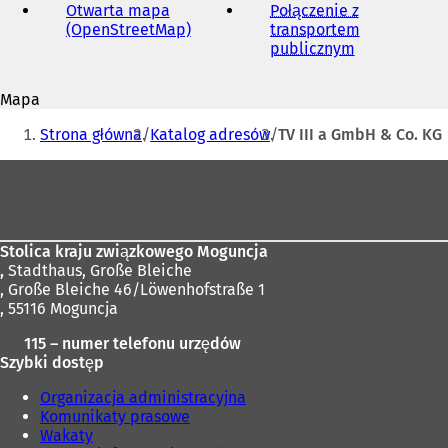
mail
Otwarta mapa
Połączenie z
(OpenStreetMap)
(
transportem
O
publicznym
(
t
O
w
t
Mapa
i
w
Jesteś
e
i
Strona główna
Katalog adresów
TV III a GmbH & Co. KG
r
e
tutaj:
a
r
Obszar
s
a
stóp
i
s
ę
i
w
ę
Stolica kraju związkowego Moguncja
n
w
,
Stadthaus, Große Bleiche
o
n
, Große Bleiche 46/Löwenhofstraße 1
w
o
, 55116 Moguncja
e
w
j
e
115 – numer telefonu urzędów
k
j
Szybki dostęp
a
k
r
a
Organizacja administracyjna
c
r
Komunikaty prasowe
i
c
Wakaty
e
i