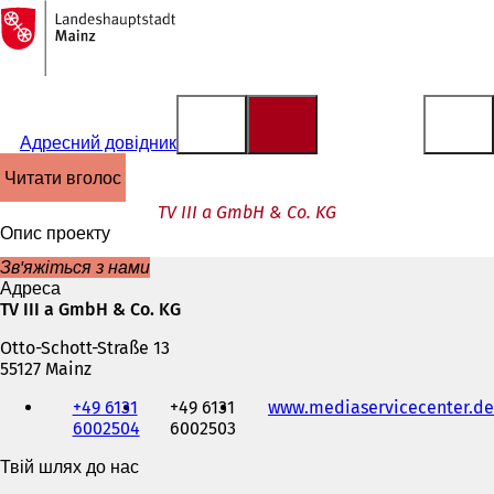
На
головну
Перейти до змісту
сторінку
Адресний довідник
читати вголос
TV III a GmbH & Co. KG
Опис проекту
Зв'яжіться з нами
Адреса
TV III a GmbH & Co. KG
Otto-Schott-Straße 13
55127 Mainz
Телефон,
+49 6131
+49 6131
www.mediaservicecenter.de
факс
6002504
6002503
та
адреса
Твій шлях до нас
електронної