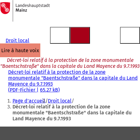
Vers
la
Accéder au contenu
page
d'accueil
Droit local
lire à haute voix
Décret-loi relatif à la protection de la zone monumentale
"Baentschstraße" dans la capitale du Land Mayence du 9.7.1993
Décret-loi relatif à la protection de la zone
monumentale "Baentschstraße" dans la capitale du Land
Mayence du 9.7.1993
PDF
-Fichier
65,27 kB
Vous
Page d'accueil
Droit local
êtes
Décret-loi relatif à la protection de la zone
monumentale "Baentschstraße" dans la capitale du
ici
Land Mayence du 9.7.1993
:
Pied
de