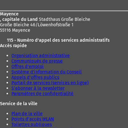
page
Mayence
, capitale du Land
Stadthaus Große Bleiche
Große Bleiche 46/Löwenhofstraße 1
55116 Mayence
115 - Numéro d'appel des services administratifs
Accès rapide
Organisation administrative
Communiqués de presse
Offres d'emploi
Système d'information du Conseil
Appels d'offres publics
Portail de services (services en ligne)
S'abonner à la newsletter
Paramètres de confidentialité
Service de la ville
Plan de la ville
Points d'accès WLAN
Toilettes publiques