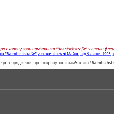
о охорону зони пам'ятника "Baentschstraße" у столиці земл
 "Baentschstraße" у столиці землі Майнц від 9 липня 1993 р
 розпорядження про охорону зони пам'ятника "Baentschstra