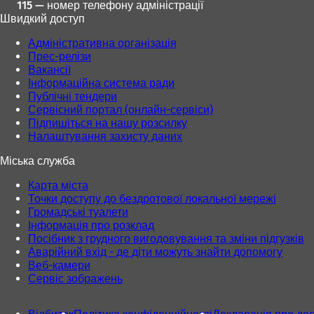
115 — номер телефону адміністрації
Швидкий доступ
Адміністративна організація
Прес-релізи
Вакансії
Інформаційна система ради
Публічні тендери
Сервісний портал (онлайн-сервіси)
Підпишіться на нашу розсилку
Налаштування захисту даних
Міська служба
Карта міста
Точки доступу до бездротової локальної мережі
Громадські туалети
Інформація про розклад
Посібник з грудного вигодовування та зміни підгузків
Аварійний вхід - де діти можуть знайти допомогу
Веб-камери
Сервіс зображень