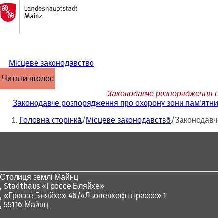
На
головну
Перейти до змісту
сторінку
Місцеве законодавство
читати вголос
Законодавче розпорядження пр
Законодавче розпорядження про охорону зони пам'ятника
Ти
Головна сторінка
Місцеве законодавство
Законодавче
тут:
Зона
для
ніг
Столиця землі Майнц
,
Stadthaus «Гроссе Бляйхе»
, «Гроссе Бляйхе» 46/«Льовенхофштрассе» 1
, 55116 Майнц