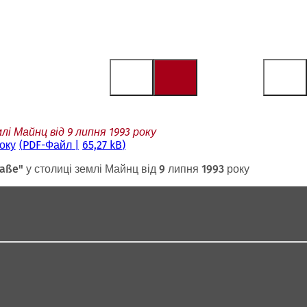
і Майнц від 9 липня 1993 року
оку
PDF
-Файл
65,27 kB
ße" у столиці землі Майнц від 9 липня 1993 року