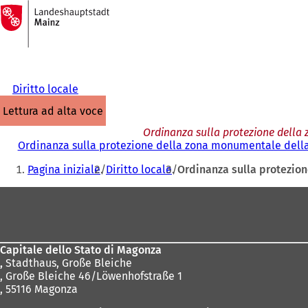
Alla
pagina
Vai al contenuto
iniziale
Diritto locale
lettura ad alta voce
Ordinanza sulla protezione della 
Ordinanza sulla protezione della zona monumentale della 
Siete
Pagina iniziale
Diritto locale
Ordinanza sulla protezion
qui:
Area
dei
piedi
Capitale dello Stato di Magonza
,
Stadthaus, Große Bleiche
, Große Bleiche 46/Löwenhofstraße 1
, 55116 Magonza