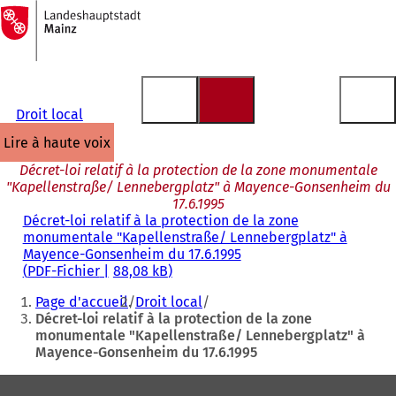
Vers
la
Accéder au contenu
page
d'accueil
Droit local
lire à haute voix
Décret-loi relatif à la protection de la zone monumentale
"Kapellenstraße/ Lennebergplatz" à Mayence-Gonsenheim du
17.6.1995
Décret-loi relatif à la protection de la zone
monumentale "Kapellenstraße/ Lennebergplatz" à
Mayence-Gonsenheim du 17.6.1995
PDF
-Fichier
88,08 kB
Vous
Page d'accueil
Droit local
êtes
Décret-loi relatif à la protection de la zone
monumentale "Kapellenstraße/ Lennebergplatz" à
ici
Mayence-Gonsenheim du 17.6.1995
:
Pied