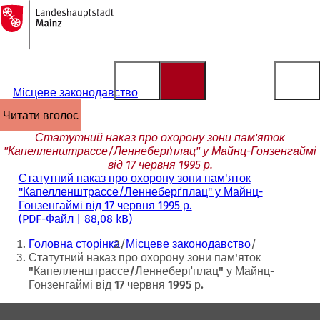
На
головну
Перейти до змісту
сторінку
Місцеве законодавство
читати вголос
Статутний наказ про охорону зони пам'яток
"Капелленштрассе/Леннеберґплац" у Майнц-Гонзенгаймі
від 17 червня 1995 р.
Статутний наказ про охорону зони пам'яток
"Капелленштрассе/Леннеберґплац" у Майнц-
Гонзенгаймі від 17 червня 1995 р.
PDF
-Файл
88,08 kB
Ти
Головна сторінка
Місцеве законодавство
тут:
Статутний наказ про охорону зони пам'яток
"Капелленштрассе/Леннеберґплац" у Майнц-
Гонзенгаймі від 17 червня 1995 р.
Зона