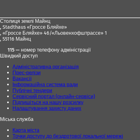
для
ніг
Столиця землі Майнц
,
Stadthaus «Гроссе Бляйхе»
, «Гроссе Бляйхе» 46/«Льовенхофштрассе» 1
, 55116 Майнц
115 — номер телефону адміністрації
Швидкий доступ
Адміністративна організація
Прес-релізи
Вакансії
Інформаційна система ради
Публічні тендери
Сервісний портал (онлайн-сервіси)
Підпишіться на нашу розсилку
Налаштування захисту даних
Міська служба
Карта міста
Точки доступу до бездротової локальної мережі