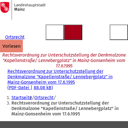
Zur
Startseite
Inhalt anspringen
Ortsrecht
vorlesen
Rechtsverordnung zur Unterschutzstellung der Denkmalzone
"Kapellenstraße/ Lennebergplatz" in Mainz-Gonsenheim vom
17.6.1995
Rechtsverordnung zur Unterschutzstellung der
Denkmalzone "Kapellenstraße/ Lennebergplatz" in
Mainz-Gonsenheim vom 17.6.1995
PDF
-Datei
88,08 kB
Sie
Startseite
Ortsrecht
befinden
Rechtsverordnung zur Unterschutzstellung der
Denkmalzone "Kapellenstraße/ Lennebergplatz" in
sich
Mainz-Gonsenheim vom 17.6.1995
hier:
Fußbereich