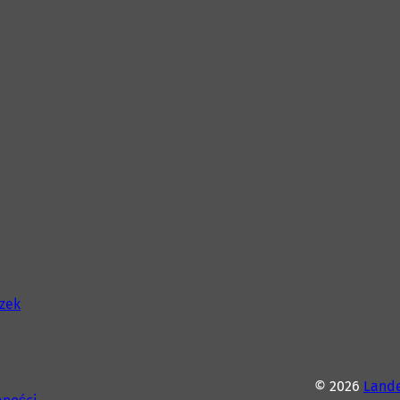
szek
© 2026
Lande