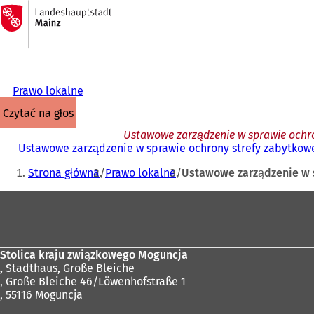
Do
strony
Przejdź do treści
głównej
Prawo lokalne
czytać na głos
Ustawowe zarządzenie w sprawie ochro
Ustawowe zarządzenie w sprawie ochrony strefy zabytkowe
Jesteś
Strona główna
Prawo lokalne
Ustawowe zarządzenie w s
tutaj:
Obszar
stóp
Stolica kraju związkowego Moguncja
,
Stadthaus, Große Bleiche
, Große Bleiche 46/Löwenhofstraße 1
, 55116 Moguncja