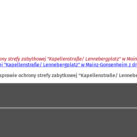
ny strefy zabytkowej "Kapellenstraße/ Lennebergplatz" w Mainz
j "Kapellenstraße/ Lennebergplatz" w Mainz-Gonsenheim z dni
prawie ochrony strefy zabytkowej "Kapellenstraße/ Lenneber