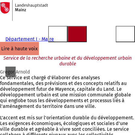
Vers
la
Accéder au contenu
page
d'accueil
Département I - Maire
lire à haute voix
Service de la recherche urbaine et du développement urbain
durable
Gregor Arnold
Ce service est chargé d'élaborer des analyses
fondamentales, des prévisions et des concepts relatifs au
développement futur de Mayence, capitale du Land. Le
développement urbain est une mission communale globale
qui englobe tous les développements et processus liés à
l'aménagement du territoire dans une ville.
L'accent est mis sur l'orientation durable du développement.
Les exigences économiques, écologiques et sociales d'une
ville durable et agréable à vivre sont conciliées. Le service
collabore à différents niveaux avec les collectivités