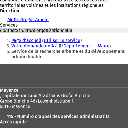
territoriales voisines et les institutions régionales.
Direction
Mr Dr. Gregor Arnold
Services
Contact
Structure organisationnelle
Vous
Page d'accueil
Utiliser le service
êtes
Votre demande de A à Z
Département I - Maire
Service de la recherche urbaine et du développement
ici
urbain durable
:
Pied
de
page
Mayence
, capitale du Land
Stadthaus Große Bleiche
Große Bleiche 46/Löwenhofstraße 1
55116 Mayence
115 - Numéro d'appel des services administratifs
Accès rapide