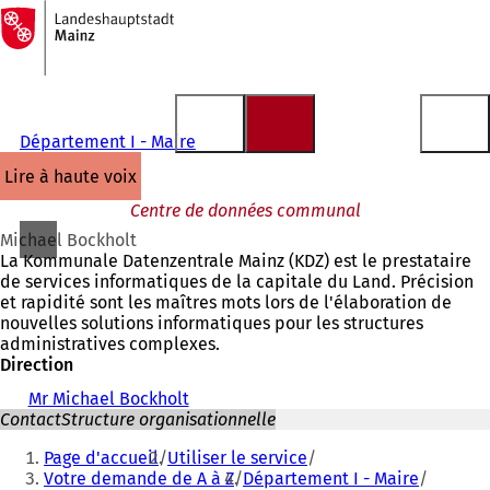
Vers
la
Accéder au contenu
page
d'accueil
Département I - Maire
lire à haute voix
Centre de données communal
Michael Bockholt
La Kommunale Datenzentrale Mainz (KDZ) est le prestataire
de services informatiques de la capitale du Land. Précision
et rapidité sont les maîtres mots lors de l'élaboration de
nouvelles solutions informatiques pour les structures
administratives complexes.
Direction
Mr Michael Bockholt
Contact
Structure organisationnelle
Vous
Page d'accueil
Utiliser le service
êtes
Votre demande de A à Z
Département I - Maire