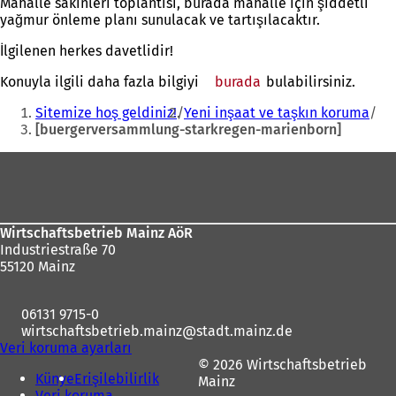
Mahalle sakinleri toplantısı, burada mahalle için şiddetli
yağmur önleme planı sunulacak ve tartışılacaktır.
İlgilenen herkes davetlidir!
Konuyla ilgili daha fazla bilgiyi
burada
bulabilirsiniz.
Buradasınız:
Sitemize hoş geldiniz!
Yeni inşaat ve taşkın koruma
[buergerversammlung-starkregen-marienborn]
Ayak
bölgesi
Wirtschaftsbetrieb Mainz AöR
Industriestraße 70
55120 Mainz
06131 9715-0
wirtschaftsbetrieb.mainz
stadt.mainz
de
Veri koruma ayarları
© 2026 Wirtschaftsbetrieb
Künye
Erişilebilirlik
Mainz
Veri koruma