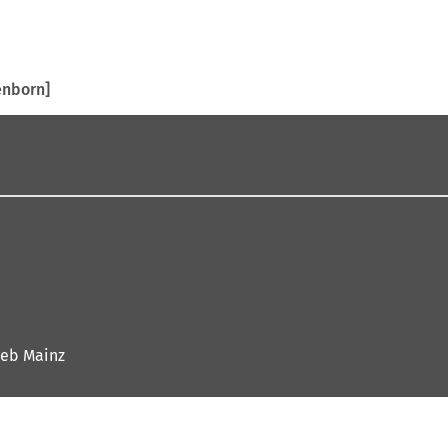
enborn]
ieb Mainz