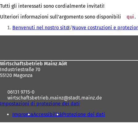
Tutti gli interessati sono cordialmente invitati!
Ulteriori informazioni sull'argomento sono disponibili
qui
.
Siete
Benvenuti nel nostro sito!
Nuove costruzioni e protezio
qui:
Area
dei
piedi
Wirtschaftsbetrieb Mainz AöR
Industriestraße 70
55120 Magonza
06131 9715-0
wirtschaftsbetrieb.mainz
stadt.mainz
de
Impostazioni di protezione dei dati
Impronta
Accessibilità
Protezione dei dati