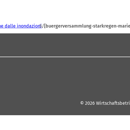
ne dalle inondazioni
[buergerversammlung-starkregen-mari
© 2026 Wirtschaftsbetr