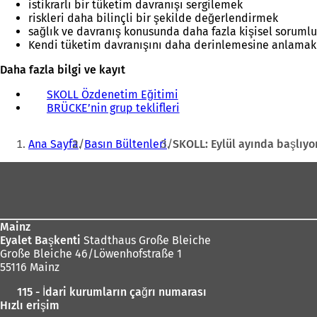
istikrarlı bir tüketim davranışı sergilemek
riskleri daha bilinçli bir şekilde değerlendirmek
sağlık ve davranış konusunda daha fazla kişisel soruml
Kendi tüketim davranışını daha derinlemesine anlamak
Daha fazla bilgi ve kayıt
SKOLL Özdenetim Eğitimi
(
BRÜCKE’nin grup teklifleri
Y
(
e
Y
Buradasınız:
n
e
Ana Sayfa
Basın Bültenleri
SKOLL: Eylül ayında başlıyo
i
n
b
i
Ayak
i
b
bölgesi
r
i
s
r
e
s
Mainz
k
e
Eyalet Başkenti
Stadthaus Große Bleiche
m
k
Große Bleiche 46/Löwenhofstraße 1
e
m
55116 Mainz
d
e
e
d
115 - İdari kurumların çağrı numarası
a
e
Hızlı erişim
ç
a