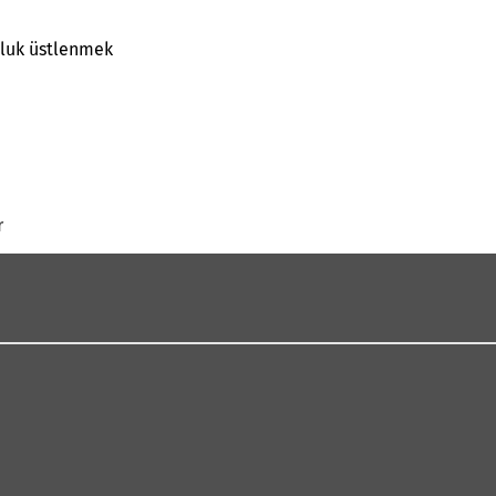
uluk üstlenmek
r