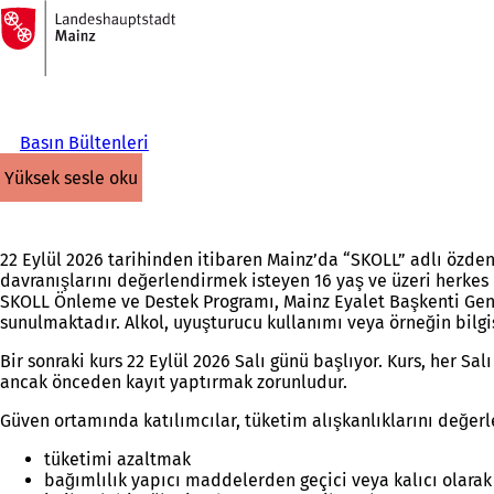
Ana
sayfaya
İçeriğe atla
Basın Bültenleri
yüksek sesle oku
22 Eylül 2026 tarihinden itibaren Mainz’da “SKOLL” adlı özden
davranışlarını değerlendirmek isteyen 16 yaş ve üzeri herkes i
SKOLL Önleme ve Destek Programı, Mainz Eyalet Başkenti Gen
sunulmaktadır. Alkol, uyuşturucu kullanımı veya örneğin bilgi
Bir sonraki kurs 22 Eylül 2026 Salı günü başlıyor. Kurs, her Sa
ancak önceden kayıt yaptırmak zorunludur.
Güven ortamında katılımcılar, tüketim alışkanlıklarını değerl
tüketimi azaltmak
bağımlılık yapıcı maddelerden geçici veya kalıcı olara