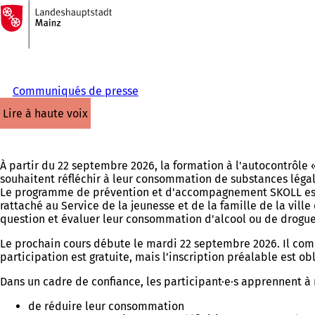
Vers
la
Accéder au contenu
page
d'accueil
Communiqués de presse
lire à haute voix
À partir du 22 septembre 2026, la formation à l'autocontrôle «
souhaitent réfléchir à leur consommation de substances légal
Le programme de prévention et d'accompagnement SKOLL est p
rattaché au Service de la jeunesse et de la famille de la vi
question et évaluer leur consommation d'alcool ou de drogue
Le prochain cours débute le mardi 22 septembre 2026. Il comp
participation est gratuite, mais l’inscription préalable est obl
Dans un cadre de confiance, les participant·e·s apprennent à ré
de réduire leur consommation