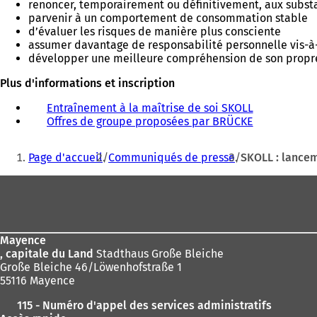
renoncer, temporairement ou définitivement, aux subst
parvenir à un comportement de consommation stable
d’évaluer les risques de manière plus consciente
assumer davantage de responsabilité personnelle vis-à
développer une meilleure compréhension de son pro
Plus d'informations et inscription
Entraînement à la maîtrise de soi SKOLL
(
Offres de groupe proposées par BRÜCKE
S
(
'
S
Vous
o
'
Page d'accueil
Communiqués de presse
SKOLL : lance
u
o
êtes
v
u
Pied
ici
r
v
de
e
r
:
d
e
page
a
d
Mayence
n
a
, capitale du Land
Stadthaus Große Bleiche
s
n
Große Bleiche 46/Löwenhofstraße 1
u
s
55116 Mayence
n
u
n
n
115 - Numéro d'appel des services administratifs
o
n