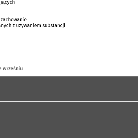
ających
i zachowanie
anych z używaniem substancji
e wrześniu