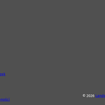
szek
© 2026
Lande
pności