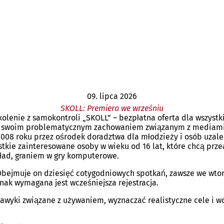
09. lipca 2026
SKOLL: Premiera we wrześniu
olenie z samokontroli „SKOLL” – bezpłatna oferta dla wszystki
nad swoim problematycznym zachowaniem związanym z mediami
2008 roku przez ośrodek doradztwa dla młodzieży i osób uzale
stkie zainteresowane osoby w wieku od 16 lat, które chcą prz
ład, graniem w gry komputerowe.
. Obejmuje on dziesięć cotygodniowych spotkań, zawsze we wto
nak wymagana jest wcześniejsza rejestracja.
nawyki związane z używaniem, wyznaczać realistyczne cele i w