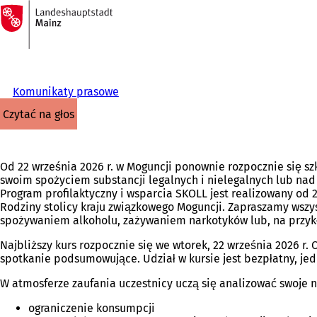
Do
strony
Przejdź do treści
głównej
Komunikaty prasowe
czytać na głos
Od 22 września 2026 r. w Moguncji ponownie rozpocznie się szk
swoim spożyciem substancji legalnych i nielegalnych lub 
Program profilaktyczny i wsparcia SKOLL jest realizowany od 
Rodziny stolicy kraju związkowego Moguncji. Zapraszamy wszy
spożywaniem alkoholu, zażywaniem narkotyków lub, na przyk
Najbliższy kurs rozpocznie się we wtorek, 22 września 2026 r
spotkanie podsumowujące. Udział w kursie jest bezpłatny, jed
W atmosferze zaufania uczestnicy uczą się analizować swoje 
ograniczenie konsumpcji