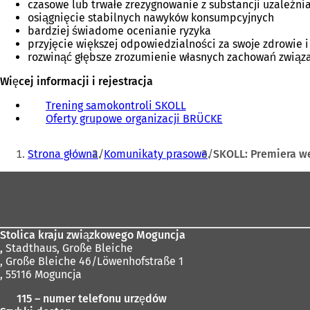
czasowe lub trwałe zrezygnowanie z substancji uzależni
osiągnięcie stabilnych nawyków konsumpcyjnych
bardziej świadome ocenianie ryzyka
przyjęcie większej odpowiedzialności za swoje zdrowie 
rozwinąć głębsze zrozumienie własnych zachowań związ
Więcej informacji i rejestracja
Trening samokontroli SKOLL
(
Oferty grupowe organizacji BRÜCKE
O
(
t
O
Jesteś
w
t
Strona główna
Komunikaty prasowe
SKOLL: Premiera w
i
w
tutaj:
e
i
Obszar
r
e
stóp
a
r
s
a
i
s
Stolica kraju związkowego Moguncja
ę
i
,
Stadthaus, Große Bleiche
w
ę
, Große Bleiche 46/Löwenhofstraße 1
n
w
, 55116 Moguncja
o
n
w
o
115 – numer telefonu urzędów
e
w