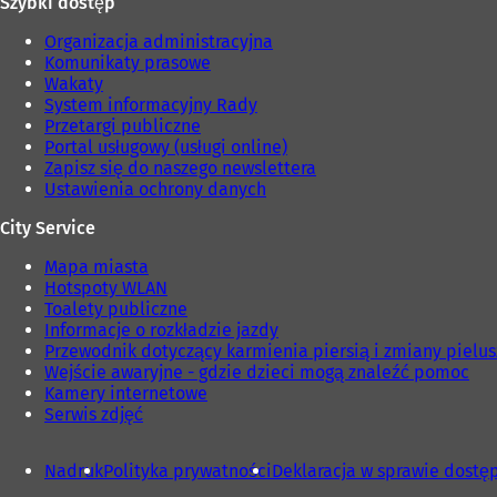
Szybki dostęp
j
e
k
j
Organizacja administracyjna
a
k
Komunikaty prasowe
r
a
Wakaty
c
r
System informacyjny Rady
i
c
Przetargi publiczne
e
i
Portal usługowy (usługi online)
)
e
Zapisz się do naszego newslettera
)
Ustawienia ochrony danych
City Service
Mapa miasta
Hotspoty WLAN
Toalety publiczne
Informacje o rozkładzie jazdy
Przewodnik dotyczący karmienia piersią i zmiany pielu
Wejście awaryjne - gdzie dzieci mogą znaleźć pomoc
Kamery internetowe
Serwis zdjęć
Nadruk
Polityka prywatności
Deklaracja w sprawie dostę