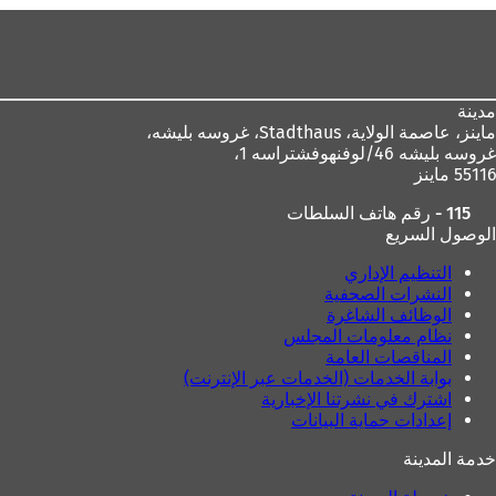
ي
ف
منطقة
ع
ي
القدم
ل
ع
ا
ل
م
ا
مدينة
ة
م
ماينز، عاصمة الولاية،
Stadthaus، غروسه بليشه،
ت
ة
غروسه بليشه 46/لوفنهوفشتراسه 1،
ب
ت
55116 ماينز
و
ب
ي
و
115 - رقم هاتف السلطات
ب
ي
الوصول السريع
ج
ب
د
ج
التنظيم الإداري
ي
د
النشرات الصحفية
د
ي
الوظائف الشاغرة
ة
د
نظام معلومات المجلس
)
ة
المناقصات العامة
)
بوابة الخدمات (الخدمات عبر الإنترنت)
اشترك في نشرتنا الإخبارية
إعدادات حماية البيانات
خدمة المدينة