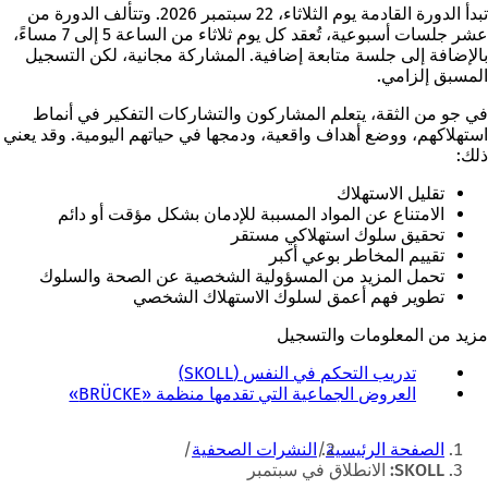
تبدأ الدورة القادمة يوم الثلاثاء، 22 سبتمبر 2026. وتتألف الدورة من
عشر جلسات أسبوعية، تُعقد كل يوم ثلاثاء من الساعة 5 إلى 7 مساءً،
بالإضافة إلى جلسة متابعة إضافية. المشاركة مجانية، لكن التسجيل
المسبق إلزامي.
في جو من الثقة، يتعلم المشاركون والتشاركات التفكير في أنماط
استهلاكهم، ووضع أهداف واقعية، ودمجها في حياتهم اليومية. وقد يعني
ذلك:
تقليل الاستهلاك
الامتناع عن المواد المسببة للإدمان بشكل مؤقت أو دائم
تحقيق سلوك استهلاكي مستقر
تقييم المخاطر بوعي أكبر
تحمل المزيد من المسؤولية الشخصية عن الصحة والسلوك
تطوير فهم أعمق لسلوك الاستهلاك الشخصي
مزيد من المعلومات والتسجيل
تدريب التحكم في النفس (SKOLL)
(
ي
العروض الجماعية التي تقدمها منظمة «BRÜCKE»
(
ف
ي
أنت
ت
ف
الصفحة الرئيسية
النشرات الصحفية
ح
ت
هنا
SKOLL: الانطلاق في سبتمبر
ف
ح