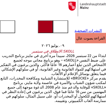
إلى
الصفحة
الانتقال إلى المحتوى
الرئيسية
النشرات الصحفية
القراءة بصوت عالٍ
٠٩. يوليو ٢٠٢٦
SKOLL: الانطلاق في سبتمبر
ابتداءً من 22 سبتمبر 2026، سيبدأ مرة أخرى في ماينز برنامج التدريب
على ضبط النفس «SKOLL» – وهو برنامج مجاني موجه لجميع
الأشخاص الذين تبلغ أعمارهم 16 عامًا فأكثر، والذين يرغبون في التفكير
في استهلاكهم للمواد القانونية وغير القانونية، أو في سلوكهم الإشكالي
فيما يتعلق بوسائل الإعلام أو الألعاب.
يقدم مركز «BRÜCKE» للاستشارة الشبابية ومكافحة المخدرات، التابع
لمكتب شؤون الشباب والأسرة في عاصمة ولاية ماينز، برنامج
«SKOLL» للوقاية والدعم منذ عام 2008. الدعوة موجهة إلى جميع
المهتمين من سن 16 عامًا فما فوق، الذين يرغبون في إعادة النظر في
استهلاكهم للكحول أو المخدرات أو، على سبيل المثال، سلوكهم في
ممارسة ألعاب الكمبيوتر، وتقييمه.