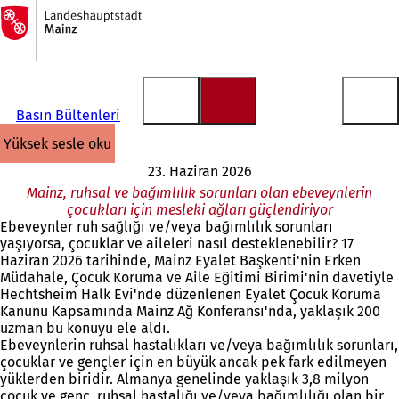
Ana
sayfaya
İçeriğe atla
Basın Bültenleri
yüksek sesle oku
23. Haziran 2026
Mainz, ruhsal ve bağımlılık sorunları olan ebeveynlerin
çocukları için mesleki ağları güçlendiriyor
Ebeveynler ruh sağlığı ve/veya bağımlılık sorunları
yaşıyorsa, çocuklar ve aileleri nasıl desteklenebilir? 17
Haziran 2026 tarihinde, Mainz Eyalet Başkenti'nin Erken
Müdahale, Çocuk Koruma ve Aile Eğitimi Birimi'nin davetiyle
Hechtsheim Halk Evi'nde düzenlenen Eyalet Çocuk Koruma
Kanunu Kapsamında Mainz Ağ Konferansı'nda, yaklaşık 200
uzman bu konuyu ele aldı.
Ebeveynlerin ruhsal hastalıkları ve/veya bağımlılık sorunları,
çocuklar ve gençler için en büyük ancak pek fark edilmeyen
yüklerden biridir. Almanya genelinde yaklaşık 3,8 milyon
çocuk ve genç, ruhsal hastalığı ve/veya bağımlılığı olan bir