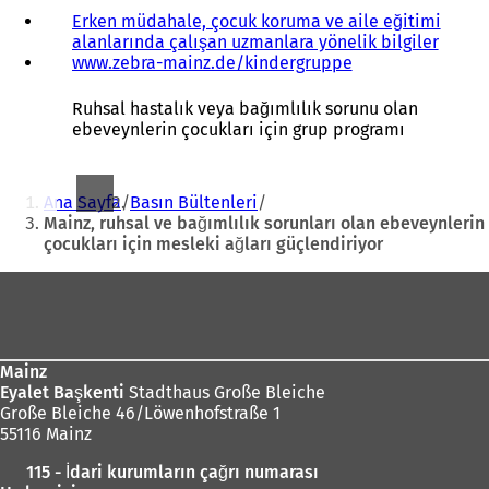
Erken müdahale, çocuk koruma ve aile eğitimi
alanlarında çalışan uzmanlara yönelik bilgiler
www.zebra-mainz.de/kindergruppe
(
Y
e
Ruhsal hastalık veya bağımlılık sorunu olan
n
ebeveynlerin çocukları için grup programı
i
b
Buradasınız:
i
Ana Sayfa
Basın Bültenleri
r
Mainz, ruhsal ve bağımlılık sorunları olan ebeveynlerin
s
çocukları için mesleki ağları güçlendiriyor
e
k
Ayak
m
e
bölgesi
d
e
Mainz
a
Eyalet Başkenti
Stadthaus Große Bleiche
ç
Große Bleiche 46/Löwenhofstraße 1
ı
55116 Mainz
l
ı
115 - İdari kurumların çağrı numarası
r