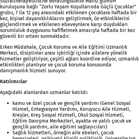
Sozialtherapeutische Beratungsstelle Mainz gGmbH
kuruluşuna bağlı “Zorlu Yaşam Koşullarında Güçlü Çocuklar”
grubu, 7 ila 12 yaş arasındaki etkilenen çocuklara haftada bir
kez, kişisel dayanıklılıklarını geliştirmek, öz-etkinliklerini
güçlendirmek ve etkilenen ebeveynlere karşı duydukları
sorumluluk duygusunu hafifletmek amacıyla haftada bir kez
güvenli bir ortam sunmaktadır.
Erken Müdahale, Çocuk Koruma ve Aile Eğitimi Uzmanlık
Merkezi, disiplinler arası işbirliği içinde ailelere yönelik
hizmetler geliştiriyor, çeşitli ağları koordine ediyor, uzmanlık
etkinlikleri planlıyor ve çocuk koruma konusunda
danışmanlık hizmeti sunuyor.
Katılımcılar
Aşağıdaki alanlardan uzmanlar katıldı:
kamu ve özel çocuk ve gençlik yardımı (Genel Sosyal
Hizmet, Entegrasyon Yardımı, Koruyucu Aile Hizmeti,
Kreşler, Kreş Sosyal Hizmeti, Okul Sosyal Hizmeti,
Eğitim Danışma Merkezleri, ayakta ve yatılı çocuk ve
gençlik yardımı, aile eğitimi sağlayıcıları)
Sağlık hizmetleri, örneğin aile ebeleri, çocuk
hemşireleri, psikiyatri kliniği polikliniği, üniversite tıp