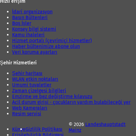
Hızlı erişim
)
İdari organizasyon
Basın Bültenleri
Boş İşler
Konsey bilgi sistemi
Kamu ihaleleri
Hizmet portalı (çevrimiçi hizmetler)
Haber bültenimize abone olun
Veri koruma ayarları
Şehir Hizmetleri
Şehir haritası
WLAN etkin noktaları
Umumi tuvaletler
Zaman çizelgesi bilgileri
Emzirme ve bez değiştirme kılavuzu
Acil durum girişi - çocukların yardım bulabileceği yer
Web Kameraları
Resim servisi
© 2026
Landeshauptstadt
Künye
Gizlilik Politikası
Mainz
Erişilebilirlik Bildirgesi