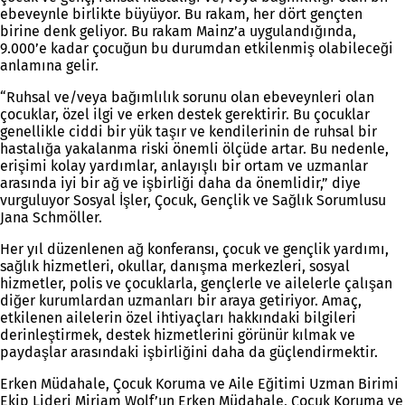
ebeveynle birlikte büyüyor. Bu rakam, her dört gençten
birine denk geliyor. Bu rakam Mainz’a uygulandığında,
9.000’e kadar çocuğun bu durumdan etkilenmiş olabileceği
anlamına gelir.
“Ruhsal ve/veya bağımlılık sorunu olan ebeveynleri olan
çocuklar, özel ilgi ve erken destek gerektirir. Bu çocuklar
genellikle ciddi bir yük taşır ve kendilerinin de ruhsal bir
hastalığa yakalanma riski önemli ölçüde artar. Bu nedenle,
erişimi kolay yardımlar, anlayışlı bir ortam ve uzmanlar
arasında iyi bir ağ ve işbirliği daha da önemlidir,” diye
vurguluyor Sosyal İşler, Çocuk, Gençlik ve Sağlık Sorumlusu
Jana Schmöller.
Her yıl düzenlenen ağ konferansı, çocuk ve gençlik yardımı,
sağlık hizmetleri, okullar, danışma merkezleri, sosyal
hizmetler, polis ve çocuklarla, gençlerle ve ailelerle çalışan
diğer kurumlardan uzmanları bir araya getiriyor. Amaç,
etkilenen ailelerin özel ihtiyaçları hakkındaki bilgileri
derinleştirmek, destek hizmetlerini görünür kılmak ve
paydaşlar arasındaki işbirliğini daha da güçlendirmektir.
Erken Müdahale, Çocuk Koruma ve Aile Eğitimi Uzman Birimi
Ekip Lideri Miriam Wolf’un Erken Müdahale, Çocuk Koruma ve