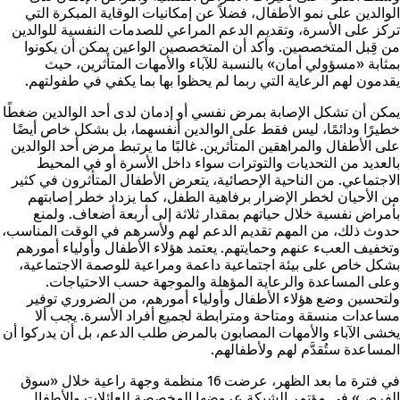
الوالدين على نمو الأطفال، فضلاً عن إمكانيات الوقاية المبكرة التي
تركز على الأسرة، وتقديم الدعم المراعي للصدمات النفسية للوالدين
من قِبل المتخصصين. وأكد أن المتخصصين الواعين يمكن أن يكونوا
بمثابة «مسؤولي أمان» بالنسبة للآباء والأمهات المتأثرين، حيث
يقدمون لهم الرعاية التي ربما لم يحظوا بها بما يكفي في طفولتهم.
يمكن أن تشكل الإصابة بمرض نفسي أو إدمان لدى أحد الوالدين ضغطًا
خطيرًا ودائمًا، ليس فقط على الوالدين أنفسهما، بل بشكل خاص أيضًا
على الأطفال والمراهقين المتأثرين. غالبًا ما يرتبط مرض أحد الوالدين
بالعديد من التحديات والتوترات سواء داخل الأسرة أو في المحيط
الاجتماعي. من الناحية الإحصائية، يتعرض الأطفال المتأثرون في كثير
من الأحيان لخطر الإضرار برفاهية الطفل، كما يزداد خطر إصابتهم
بأمراض نفسية خلال حياتهم بمقدار ثلاثة إلى أربعة أضعاف. ولمنع
حدوث ذلك، من المهم تقديم الدعم لهم ولأسرهم في الوقت المناسب،
وتخفيف العبء عنهم وحمايتهم. يعتمد هؤلاء الأطفال وأولياء أمورهم
بشكل خاص على بيئة اجتماعية داعمة ومراعية للوصمة الاجتماعية،
وعلى المساعدة والرعاية المؤهلة والموجهة حسب الاحتياجات.
ولتحسين وضع هؤلاء الأطفال وأولياء أمورهم، من الضروري توفير
مساعدات منسقة ومتاحة ومترابطة لجميع أفراد الأسرة. يجب ألا
يخشى الآباء والأمهات المصابون بالمرض طلب الدعم، بل أن يدركوا أن
المساعدة ستُقدَّم لهم ولأطفالهم.
في فترة ما بعد الظهر، عرضت 16 منظمة وجهة راعية خلال «سوق
الفرص» في مؤتمر الشبكة عروضها المخصصة للعائلات والأطفال