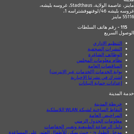
ي
ماينز، عاصمة الولاية،
Stadthaus، غروسه بليشه،
ب
غروسه بليشه 46/لوفنهوفشتراسه 1،
ج
55116 ماينز
د
ي
115 - رقم هاتف السلطات
د
الوصول السريع
ة
)
التنظيم الإداري
النشرات الصحفية
الوظائف الشاغرة
نظام معلومات المجلس
المناقصات العامة
بوابة الخدمات (الخدمات عبر الإنترنت)
اشترك في نشرتنا الإخبارية
إعدادات حماية البيانات
خدمة المدينة
خريطة المدينة
النقاط الساخنة لشبكة WLAN اللاسلكية
المراحيض العامة
معلومات الجدول الزمني
دليل الرضاعة الطبيعية وتغيير الحفاضات
مدخل الطوارئ - حيث يمكن للأطفال العثور على المساعدة