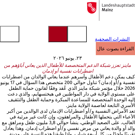
إلى
الصفحة
الانتقال إلى المحتوى
الرئيسية
النشرات الصحفية
القراءة بصوت عالٍ
٢٣. يونيو ٢٠٢٦
ماينز تعزز شبكة الدعم المتخصصة للأطفال الذين يعاني آباؤهم من
اضطرابات نفسية أو إدمان
كيف يمكن دعم الأطفال وأسرهم عندما يعاني الوالدان من اضطرابات
نفسية و/أو إدمان؟ تناول حوالي 200 متخصص هذا السؤال في 17 يونيو
2026 خلال مؤتمر شبكة ماينز الذي عُقد وفقًا لقانون حماية الطفل
على مستوى الولاية في دار المواطنين في هيختسهايم، والذي دعت
إليه الوحدة المتخصصة للمساعدة المبكرة وحماية الطفل والتثقيف
الأسري التابعة لعاصمة الولاية ماينز.
تعد الأمراض النفسية و/أو اضطرابات الإدمان لدى الوالدين من أكبر
الأعباء التي يتحملها الأطفال والمراهقون، وإن كانت غير مرئية في
الغالب. على الصعيد الوطني، ينشأ حوالي 3,8 مليون طفل ومراهق مع
والد أو والدة يعاني من مرض نفسي و/أو اضطراب إدمان. وهذا يعادل
تقريبًا واحدًا من كل أربعة شباب. وإذا طبقنا هذه النسبة على مدينة