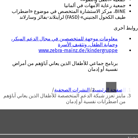
جمعية رعاية الأمهات في ألمانيا
BINE، مركز الاستشارة المتخصص في موضوع «اضطراب
طيف الكحول الجنيني» (FASD) لراينلاند-بفالز وسارلاند
روابط أخرى
معلومات موجهة للمتخصصين في مجال الدعم المبكر،
وحماية الطفل، وتثقيف الأسرة
(
www.zebra-mainz.de/kindergruppe
ي
ف
برنامج جماعي للأطفال الذين يعاني آباؤهم من أمراض
ت
نفسية أو إدمان
ح
ف
أنت
ي
الصفحة الرئيسية
النشرات الصحفية
ع
هنا
ماينز تعزز شبكة الدعم المتخصصة للأطفال الذين يعاني آباؤهم
ل
من اضطرابات نفسية أو إدمان
ا
م
منطقة
ة
ت
القدم
ب
و
مدينة