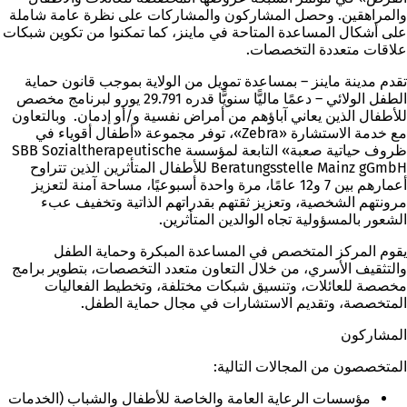
والمراهقين. وحصل المشاركون والمشاركات على نظرة عامة شاملة
على أشكال المساعدة المتاحة في ماينز، كما تمكنوا من تكوين شبكات
علاقات متعددة التخصصات.
تقدم مدينة ماينز – بمساعدة تمويل من الولاية بموجب قانون حماية
الطفل الولائي – دعمًا ماليًّا سنويًّا قدره 29.791 يورو لبرنامج مخصص
للأطفال الذين يعاني آباؤهم من أمراض نفسية و/أو إدمان. وبالتعاون
مع خدمة الاستشارة «Zebra»، توفر مجموعة «أطفال أقوياء في
ظروف حياتية صعبة» التابعة لمؤسسة SBB Sozialtherapeutische
Beratungsstelle Mainz gGmbH للأطفال المتأثرين الذين تتراوح
أعمارهم بين 7 و12 عامًا، مرة واحدة أسبوعيًا، مساحة آمنة لتعزيز
مرونتهم الشخصية، وتعزيز ثقتهم بقدراتهم الذاتية وتخفيف عبء
الشعور بالمسؤولية تجاه الوالدين المتأثرين.
يقوم المركز المتخصص في المساعدة المبكرة وحماية الطفل
والتثقيف الأسري، من خلال التعاون متعدد التخصصات، بتطوير برامج
مخصصة للعائلات، وتنسيق شبكات مختلفة، وتخطيط الفعاليات
المتخصصة، وتقديم الاستشارات في مجال حماية الطفل.
المشاركون
المتخصصون من المجالات التالية:
مؤسسات الرعاية العامة والخاصة للأطفال والشباب (الخدمات