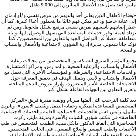
ماينز، فقد يصل عدد الأطفال المتأثرين إلى 9,000 طفل.
«يحتاج الأطفال الذين يعاني أحد والديهم من مرض نفسي و/أو إدمان
إلى عناية خاصة ودعم مبكر. فهم غالبًا ما يتحملون أعباءً كبيرة، كما أن
خطر إصابتهم بأنفسهم بمرض نفسي مرتفع بشكل ملحوظ. ومن ثم
تزداد أهمية توفير خدمات المساعدة التي يسهل الوصول إليها، وبيئة
متعاطفة، فضلاً عن التواصل الجيد والتعاون بين المتخصصين"، كما
تؤكد جانا شمولر، مديرة إدارة الشؤون الاجتماعية والأطفال والشباب
والصحة.
يجمع المؤتمر السنوي للشبكة بين المتخصصين من مجالات رعاية
الأطفال والشباب، والرعاية الصحية، والمدارس، ومراكز الاستشارة،
والخدمات الاجتماعية، والشرطة، والمؤسسات الأخرى التي تعمل مع
الأطفال والشباب والأسر. ويتمثل الهدف في تعميق المعرفة حول
الاحتياجات الخاصة للأسر المتضررة، وإبراز عروض الدعم المتاحة،
وتعزيز التعاون بين الجهات الفاعلة بشكل أكبر.
بعد كلمة الترحيب التي ألقتها ميريام وولف، مديرة فريق «المركز
المتخصص للمساعدة المبكرة وحماية الطفل وتثقيف الأسرة»، وباتريك
مانييل، رئيس قسم «الخدمات الاجتماعية العامة والخدمات الاجتماعية
الخاصة» في مكتب شؤون الشباب والأسرة بمدينة ماينز، ركزت
المحاضرة التي ألقاها الدكتور مايكل هيب، الطبيب المتخصص في طب
الأعصاب والطب النفسي والعلاج النفسي، على الجانب المتخصص.
وسلط الضوء على تأثيرات الأمراض النفسية وأمراض الإدمان لدى