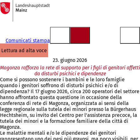
Alla
pagina
Vai al contenuto
iniziale
Comunicati stampa
lettura ad alta voce
23. giugno 2026
Magonza rafforza la rete di supporto per i figli di genitori affetti
da disturbi psichici e dipendenze
Come si possono sostenere i bambini e le loro famiglie
quando i genitori soffrono di disturbi psichici e/o di
dipendenza? Il 17 giugno 2026, circa 200 operatori del settore
hanno affrontato questa questione in occasione della
conferenza di rete di Magonza, organizzata ai sensi della
legge regionale sulla tutela dei minori presso la Bürgerhaus
Hechtsheim, su invito del Centro per l’assistenza precoce, la
tutela dei minori e la formazione familiare della città di
Magonza.
Le malattie mentali e/o le dipendenze dei genitori
rappresentano uno dei pesi più gravosi, ma poco visibili, per