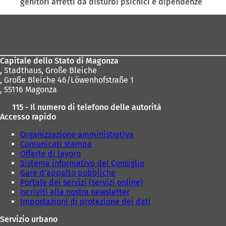
genitori affetti da disturbi psichici e dipendenze
u
n
Area
a
n
dei
u
piedi
o
Capitale dello Stato di Magonza
v
,
Stadthaus, Große Bleiche
a
, Große Bleiche 46/Löwenhofstraße 1
s
, 55116 Magonza
c
h
115 - Il numero di telefono delle autorità
e
Accesso rapido
d
a
Organizzazione amministrativa
)
Comunicati stampa
Offerte di lavoro
Sistema informativo del Consiglio
Gare d'appalto pubbliche
Portale dei servizi (servizi online)
Iscriviti alla nostra newsletter
Impostazioni di protezione dei dati
Servizio urbano