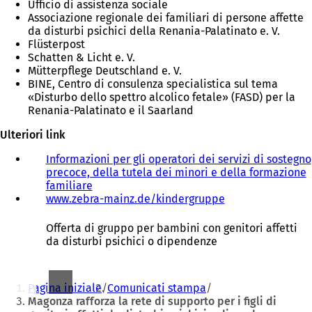
Ufficio di assistenza sociale
Associazione regionale dei familiari di persone affette
da disturbi psichici della Renania-Palatinato e. V.
Flüsterpost
Schatten & Licht e. V.
Mütterpflege Deutschland e. V.
BINE, Centro di consulenza specialistica sul tema
«Disturbo dello spettro alcolico fetale» (FASD) per la
Renania-Palatinato e il Saarland
Ulteriori link
Informazioni per gli operatori dei servizi di sostegno
precoce, della tutela dei minori e della formazione
familiare
www.zebra-mainz.de/kindergruppe
(
S
i
Offerta di gruppo per bambini con genitori affetti
a
da disturbi psichici o dipendenze
p
r
Siete
e
Pagina iniziale
Comunicati stampa
i
qui:
Magonza rafforza la rete di supporto per i figli di
n