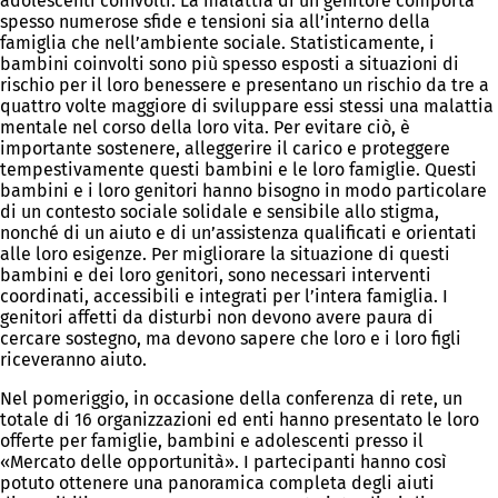
adolescenti coinvolti. La malattia di un genitore comporta
spesso numerose sfide e tensioni sia all’interno della
famiglia che nell’ambiente sociale. Statisticamente, i
bambini coinvolti sono più spesso esposti a situazioni di
rischio per il loro benessere e presentano un rischio da tre a
quattro volte maggiore di sviluppare essi stessi una malattia
mentale nel corso della loro vita. Per evitare ciò, è
importante sostenere, alleggerire il carico e proteggere
tempestivamente questi bambini e le loro famiglie. Questi
bambini e i loro genitori hanno bisogno in modo particolare
di un contesto sociale solidale e sensibile allo stigma,
nonché di un aiuto e di un’assistenza qualificati e orientati
alle loro esigenze. Per migliorare la situazione di questi
bambini e dei loro genitori, sono necessari interventi
coordinati, accessibili e integrati per l’intera famiglia. I
genitori affetti da disturbi non devono avere paura di
cercare sostegno, ma devono sapere che loro e i loro figli
riceveranno aiuto.
Nel pomeriggio, in occasione della conferenza di rete, un
totale di 16 organizzazioni ed enti hanno presentato le loro
offerte per famiglie, bambini e adolescenti presso il
«Mercato delle opportunità». I partecipanti hanno così
potuto ottenere una panoramica completa degli aiuti