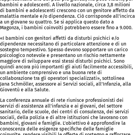
bambini e adolescenti. A livello nazionale, circa 3,8 milioni
di bambini e adolescenti crescono con un genitore affetto da
malattia mentale e/o dipendenza. Ciò corrisponde all’incirca
a un giovane su quattro. Se si applica questo dato a
Magonza, i bambini coinvolti potrebbero essere fino a 9.000.
«I bambini con genitori affetti da disturbi psichici e/o
dipendenze necessitano di particolare attenzione e di un
sostegno tempestivo. Spesso devono sopportare un carico
psicologico notevole e presentano un rischio nettamente
maggiore di sviluppare essi stessi disturbi psichici. Sono
quindi ancora più importanti gli aiuti facilmente accessibili,
un ambiente comprensivo e una buona rete di
collaborazione tra gli operatori specializzati», sottolinea
Jana Schmöller, assessore ai Servizi sociali, all’Infanzia, alla
Gioventù e alla Salute.
La conferenza annuale di rete riunisce professionisti dei
servizi di assistenza all’infanzia e ai giovani, del settore
sanitario, delle scuole, dei centri di consulenza, dei servizi
sociali, della polizia e di altre istituzioni che lavorano con
bambini, giovani e famiglie. L’obiettivo è approfondire la
conoscenza delle esigenze specifiche delle famiglie
coinvolte, rendere visibili le offerte di sostegno e rafforzare