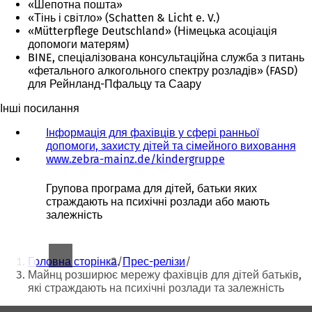
«Шепотна пошта»
«Тінь і світло» (Schatten & Licht e. V.)
«Mütterpflege Deutschland» (Німецька асоціація
допомоги матерям)
BINE, спеціалізована консультаційна служба з питань
«фетального алкогольного спектру розладів» (FASD)
для Рейнланд-Пфальцу та Саару
Інші посилання
Інформація для фахівців у сфері ранньої
допомоги, захисту дітей та сімейного виховання
www.zebra-mainz.de/kindergruppe
(
В
і
Групова програма для дітей, батьки яких
д
страждають на психічні розлади або мають
к
залежність
р
и
Ти
в
Головна сторінка
Прес-релізи
а
тут:
Майнц розширює мережу фахівців для дітей батьків,
є
які страждають на психічні розлади та залежність
т
ь