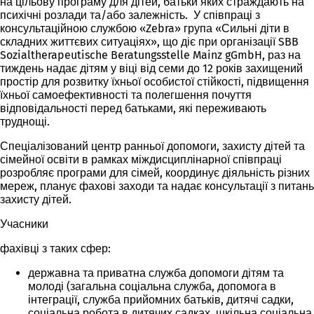
на цільову програму для дітей, батьки яких страждають на
психічні розлади та/або залежність. У співпраці з
консультаційною службою «Zebra» група «Сильні діти в
складних життєвих ситуаціях», що діє при організації SBB
Sozialtherapeutische Beratungsstelle Mainz gGmbH, раз на
тиждень надає дітям у віці від семи до 12 років захищений
простір для розвитку їхньої особистої стійкості, підвищення
їхньої самоефективності та полегшення почуття
відповідальності перед батьками, які переживають
труднощі.
Спеціалізований центр ранньої допомоги, захисту дітей та
сімейної освіти в рамках міждисциплінарної співпраці
розробляє програми для сімей, координує діяльність різних
мереж, планує фахові заходи та надає консультації з питань
захисту дітей.
Учасники
фахівці з таких сфер:
державна та приватна служба допомоги дітям та
молоді (загальна соціальна служба, допомога в
інтеграції, служба прийомних батьків, дитячі садки,
соціальна робота в дитячих садках, шкільна соціальна