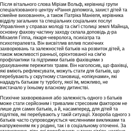
Після вітального слова Міріам Вольф, керівниці групи
спеціалізованого центру «Рання допомога, захист дітей та
сімейне виховання», а також Патріка Маніеля, керівника
відділу загальних та спеціальних соціальних послуг
Управління у справах молоді та сім’ї столиці землі Майнца,
основну фахову частину заходу склала доповідь д-ра
Міхаеля Гіппа, лікаря-невролога, психіатра та
психотерапевта. Він висвітлив вплив психічних
захворювань та залежностей батьків на розвиток дітей, а
також можливості ранньої, орієнтованої на сім’ю
профілактики та підтримки батьків фахівцями з
урахуванням пережитих травм. Він наголосив, що фахівці,
які вміють рефлексувати, можуть стати для батьків, що
перебувають у скрутному становищі, «опікунами», які
нададуть батькам ту турботу, якої їм, можливо, не
вистачало у їхньому власному дитинстві.
Психічне захворювання або залежність одного з батьків
може стати серйозним і тривалим стресовим фактором не
лише для самих батьків, а й, насамперед, для дітей та
підлітків, які перебувають у такій ситуації. Хвороба одного з
батьків часто супроводжується численними викликами та
напруженням як у родині, так і в соціальному оточенні. За