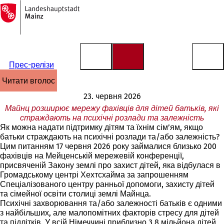
На
головну
Перейти до змісту
сторінку
Прес-релізи
читати вголос
23. червня 2026
Майнц розширює мережу фахівців для дітей батьків, які
страждають на психічні розлади та залежність
Як можна надати підтримку дітям та їхнім сім’ям, якщо
батьки страждають на психічні розлади та/або залежність?
Цим питанням 17 червня 2026 року займалися близько 200
фахівців на Мейценській мережевій конференції,
присвяченій Закону землі про захист дітей, яка відбулася в
Громадському центрі Хехтсхайма за запрошенням
Спеціалізованого центру ранньої допомоги, захисту дітей
та сімейної освіти столиці землі Майнца.
Психічні захворювання та/або залежності батьків є одними
з найбільших, але малопомітних факторів стресу для дітей
та підлітків. У всій Німеччині приблизно 3,8 мільйона дітей