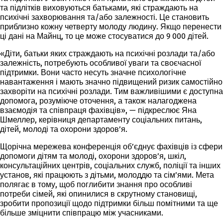
та підлітків виховуються батьками, які страждають на
психічні захворювання та/або залежності. Це становить
приблизно кожну четверту молоду людину. Якщо перенести
ці дані на Майнц, то це може стосуватися до 9 000 дітей.
«Діти, батьки яких страждають на психічні розлади та/або
залежність, потребують особливої уваги та своєчасної
підтримки. Вони часто несуть значне психологічне
навантаження і мають значно підвищений ризик самостійно
захворіти на психічні розлади. Тим важливішими є доступна
допомога, розуміюче оточення, а також налагоджена
взаємодія та співпраця фахівців», — підкреслює Яна
Шмеллер, керівниця департаменту соціальних питань,
дітей, молоді та охорони здоров’я.
Щорічна мережева конференція об’єднує фахівців із сфери
допомоги дітям та молоді, охорони здоров’я, шкіл,
консультаційних центрів, соціальних служб, поліції та інших
установ, які працюють з дітьми, молоддю та сім’ями. Мета
полягає в тому, щоб поглибити знання про особливі
потреби сімей, які опинилися в скрутному становищі,
зробити пропозиції щодо підтримки більш помітними та ще
більше зміцнити співпрацю між учасниками.