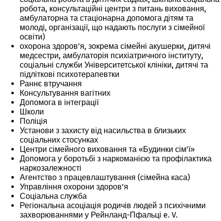
робота, консультаційні центри з питань виховання,
амбулаторна та стаціонарна допомога дітям та
молоді, організації, що надають послуги з сімейної
освіти)
охорона здоров’я, зокрема сімейні акушерки, дитячі
медсестри, амбулаторія психіатричного інституту,
соціальні служби Університетської клініки, дитячі та
підліткові психотерапевтки
Раннє втручання
Консультування вагітних
Допомога в інтеграції
Школи
Поліція
Установи з захисту від насильства в близьких
соціальних стосунках
Центри сімейного виховання та «Будинки сім’ї»
Допомога у боротьбі з наркоманією та профілактика
наркозалежності
Агентство з працевлаштування (сімейна каса)
Управління охорони здоров’я
Соціальна служба
Регіональна асоціація родичів людей з психічними
захворюваннями у Рейнланд-Пфальці e. V.