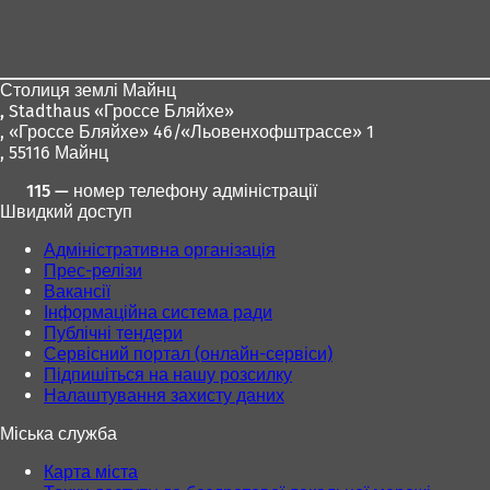
Зона
с
я
для
в
ніг
н
Столиця землі Майнц
о
,
Stadthaus «Гроссе Бляйхе»
в
, «Гроссе Бляйхе» 46/«Льовенхофштрассе» 1
і
, 55116 Майнц
й
в
115 — номер телефону адміністрації
к
Швидкий доступ
л
а
Адміністративна організація
д
Прес-релізи
ц
Вакансії
і
Інформаційна система ради
)
Публічні тендери
Сервісний портал (онлайн-сервіси)
Підпишіться на нашу розсилку
Налаштування захисту даних
Міська служба
Карта міста