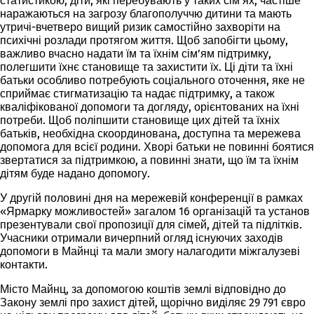
статистикою, діти, які перебувають у таких сім’ях, частіше
наражаються на загрозу благополуччю дитини та мають
утричі-вчетверо вищий ризик самостійно захворіти на
психічні розлади протягом життя. Щоб запобігти цьому,
важливо вчасно надати їм та їхнім сім’ям підтримку,
полегшити їхнє становище та захистити їх. Ці діти та їхні
батьки особливо потребують соціального оточення, яке не
сприймає стигматизацію та надає підтримку, а також
кваліфікованої допомоги та догляду, орієнтованих на їхні
потреби. Щоб поліпшити становище цих дітей та їхніх
батьків, необхідна скоординована, доступна та мережева
допомога для всієї родини. Хворі батьки не повинні боятися
звертатися за підтримкою, а повинні знати, що їм та їхнім
дітям буде надано допомогу.
У другій половині дня на мережевій конференції в рамках
«Ярмарку можливостей» загалом 16 організацій та установ
презентували свої пропозиції для сімей, дітей та підлітків.
Учасники отримали вичерпний огляд існуючих заходів
допомоги в Майнці та мали змогу налагодити міжгалузеві
контакти.
Місто Майнц, за допомогою коштів землі відповідно до
Закону землі про захист дітей, щорічно виділяє 29 791 євро