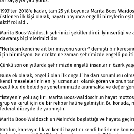
bir saygıyla yapıyoruz.
1993'ten 2018'e kadar, tam 25 yıl boyunca Marita Boos-Waidosch
üstlenen ilk kişi olarak, hayatı boyunca engelli bireylerin eş
aktif rol aldı.
Marita Boos-Waidosch şehrimizi şekillendirdi. İyimserliği ve 
davranış biçimlerimizi de!
"Herkesin kendine ait bir misyonu vardır" demişti bir keresind
için bir misyon. Gelecekte ne zaman şehrimizde engelli poli
Çünkü son on yıllarda şehrimizde engelli insanların özerk yaşam
Buna ek olarak, engelli olan ilk engelli hakları sorumlusu olma
kendi meselelerinin en iyi uzmanları olarak gören ve onun tar
özellikle de belediye yönetimimizde aranmakta ve değer gör
"İsteyenin yolu açılır"! Marita Boos-Waidosch'un hayat mottos
grup ve kurul için de bir rehber haline gelmiştir. Bu konuda, 
federal düzeyde de yapmıştır.
Marita Boos-Waidosch'un Mainz'da başlattığı ve hayata geçird
Katılım, kapsayıcılık ve kendi hayatını kendi belirleme konus