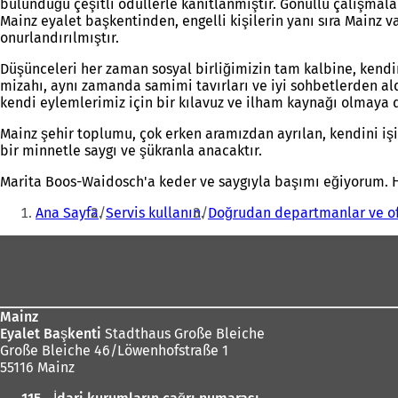
bulunduğu çeşitli ödüllerle kanıtlanmıştır. Gönüllü çalışmala
Mainz eyalet başkentinden, engelli kişilerin yanı sıra Mainz 
onurlandırılmıştır.
Düşünceleri her zaman sosyal birliğimizin tam kalbine, kendin
mizahı, aynı zamanda samimi tavırları ve iyi sohbetlerden ald
kendi eylemlerimiz için bir kılavuz ve ilham kaynağı olmaya
Mainz şehir toplumu, çok erken aramızdan ayrılan, kendini işi
bir minnetle saygı ve şükranla anacaktır.
Marita Boos-Waidosch'a keder ve saygıyla başımı eğiyorum. H
Buradasınız:
Ana Sayfa
Servis kullanın
Doğrudan departmanlar ve of
Ayak
bölgesi
Mainz
Eyalet Başkenti
Stadthaus Große Bleiche
Große Bleiche 46/Löwenhofstraße 1
55116 Mainz