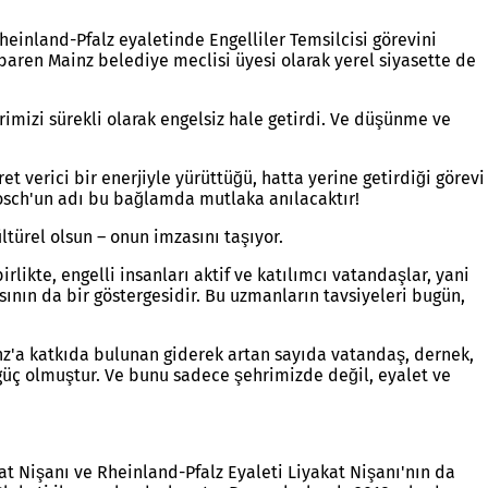
heinland-Pfalz eyaletinde Engelliler Temsilcisi görevini
tibaren Mainz belediye meclisi üyesi olarak yerel siyasette de
rimizi sürekli olarak engelsiz hale getirdi. Ve düşünme ve
t verici bir enerjiyle yürüttüğü, hatta yerine getirdiği görevi
dosch'un adı bu bağlamda mutlaka anılacaktır!
ültürel olsun – onun imzasını taşıyor.
rlikte, engelli insanları aktif ve katılımcı vatandaşlar, yani
ının da bir göstergesidir. Bu uzmanların tavsiyeleri bugün,
ainz'a katkıda bulunan giderek artan sayıda vatandaş, dernek,
i güç olmuştur. Ve bunu sadece şehrimizde değil, eyalet ve
at Nişanı ve Rheinland-Pfalz Eyaleti Liyakat Nişanı'nın da