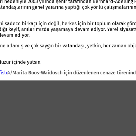
rı nedeniyle 2003 yılında şehir tarafından Bernhard-Adelung Pl
vatandaşlarının genel yararına yaptığı çok yönlü çalışmalarını
i sadece birkaçı için değil, herkes için bir toplum olarak gör
ığı keyif, anılarımızda yaşamaya devam ediyor. Yerel siyasette
 devam ediyor.
ne adamış ve çok saygın bir vatandaşı, yetkin, her zaman obje
uzur içinde yatsın.
isler
Marita Boos-Waidosch için düzenlenen cenaze törenin