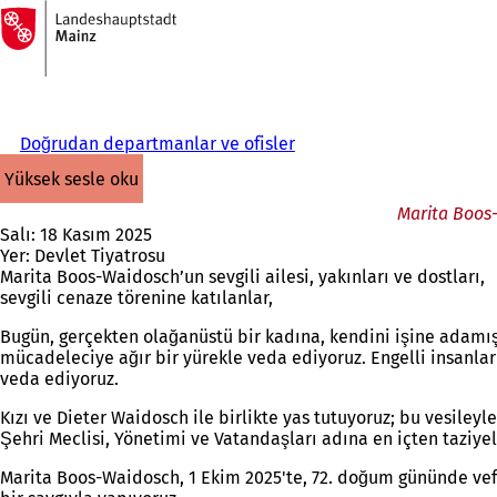
Ana
sayfaya
İçeriğe atla
Doğrudan departmanlar ve ofisler
yüksek sesle oku
Marita Boos
Salı: 18 Kasım 2025
Yer: Devlet Tiyatrosu
Marita Boos-Waidosch’un sevgili ailesi, yakınları ve dostları,
sevgili cenaze törenine katılanlar,
Bugün, gerçekten olağanüstü bir kadına, kendini işine adamış 
mücadeleciye ağır bir yürekle veda ediyoruz. Engelli insanlar
veda ediyoruz.
Kızı ve Dieter Waidosch ile birlikte yas tutuyoruz; bu vesileyl
Şehri Meclisi, Yönetimi ve Vatandaşları adına en içten taziye
Marita Boos-Waidosch, 1 Ekim 2025'te, 72. doğum gününde vef