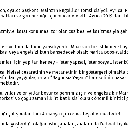
, eyalet başkenti Mainz'ın Engelliler Temsilcisiydi. Ayrıca, R
it hakları ve görünürlüğü için mücadele etti. Ayrıca 2019'dan i
azmiyle, karşı konulması zor olan cazibesi ve karizmasıyla şeh
e – ve tam da bunu yansıtıyordu: Muazzam bir istikrar ve hayre
tikası veya engelsizlikten bahsedecek olsak: Marita Boos-Wai
ları için yapılan her şey – ister yapısal, ister sosyal, ister k
sı, kişisel cesaretinin ve metanetinin bir göstergesi olmakla bi
afından yaygınlaştırılan “Bağımsız Yaşam” hareketinin başarıs
mektedir.
u, yıllar ve on yıllar boyunca şehrimiz için ve engelsiz bir M
merkezi ve çoğu zaman ilk irtibat kişisi olarak önemli bir itic
iği çalışmalar, tüm Almanya için örnek teşkil etmektedir!
unda gösterdiği olağanüstü çabaları, aralarında Federal Liyak