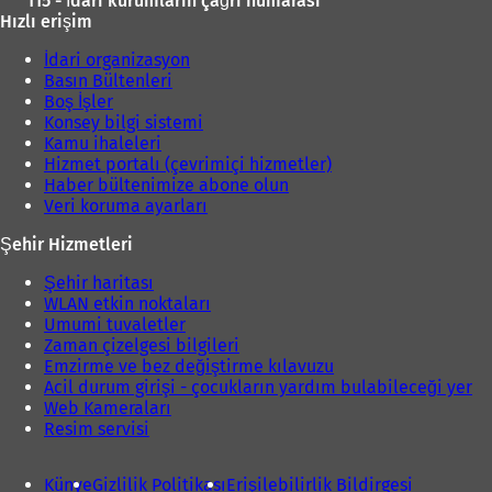
115 - İdari kurumların çağrı numarası
Hızlı erişim
İdari organizasyon
Basın Bültenleri
Boş İşler
Konsey bilgi sistemi
Kamu ihaleleri
Hizmet portalı (çevrimiçi hizmetler)
Haber bültenimize abone olun
Veri koruma ayarları
Şehir Hizmetleri
Şehir haritası
WLAN etkin noktaları
Umumi tuvaletler
Zaman çizelgesi bilgileri
Emzirme ve bez değiştirme kılavuzu
Acil durum girişi - çocukların yardım bulabileceği yer
Web Kameraları
Resim servisi
Künye
Gizlilik Politikası
Erişilebilirlik Bildirgesi